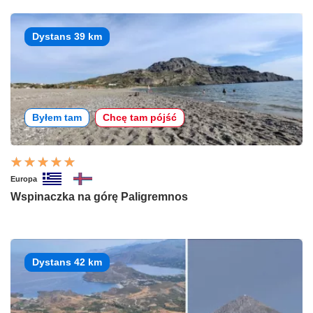
Dystans 39 km
Byłem tam
Chcę tam pójść
Europa
Wspinaczka na górę Paligremnos
Dystans 42 km