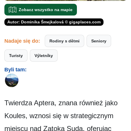
Zobacz wszystko na mapie
Autor: Dominika Šmejkalová © gigaplaces.com
Nadaje się do:
Rodiny s dětmi
Seniory
Turisty
Výletníky
Byli tam:
Twierdza Aptera, znana również jako
Koules, wznosi się w strategicznym
miejscu nad Zatoką Suda, oferując