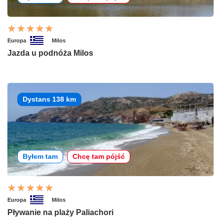
Europa
Milos
Jazda u podnóża Milos
Dystans 138 km
Byłem tam
Chcę tam pójść
Europa
Milos
Pływanie na plaży Paliachori