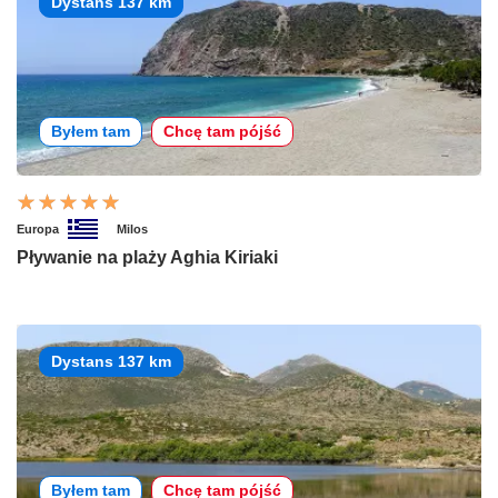
Dystans 137 km
Byłem tam
Chcę tam pójść
Europa
Milos
Pływanie na plaży Aghia Kiriaki
Dystans 137 km
Byłem tam
Chcę tam pójść