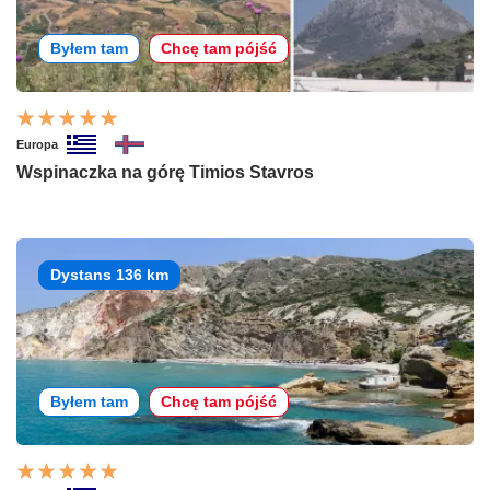
Byłem tam
Chcę tam pójść
Europa
Wspinaczka na górę Timios Stavros
Dystans 136 km
Byłem tam
Chcę tam pójść