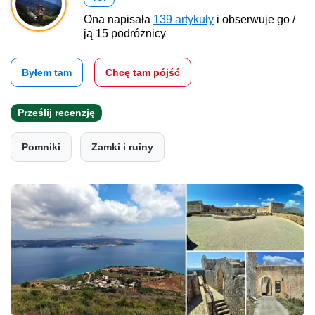
Ona napisała
139 artykuły
i obserwuje go /
ją 15 podróżnicy
Byłem tam
Chcę tam pójść
Prześlij recenzję
Pomniki
Zamki i ruiny