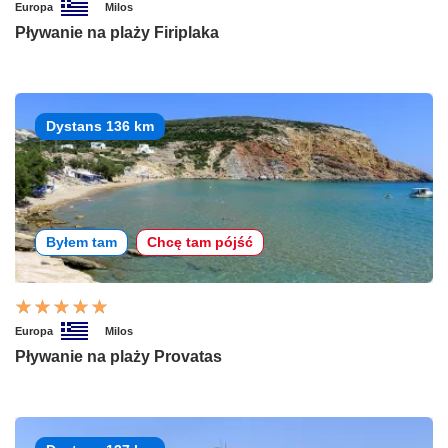
Europa
Milos
Pływanie na plaży Firiplaka
Dystans 136 km
Byłem tam
Chcę tam pójść
Europa
Milos
Pływanie na plaży Provatas