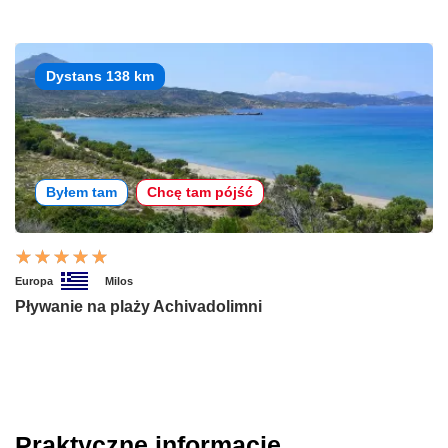
Dystans 138 km
Byłem tam
Chcę tam pójść
Europa
Milos
Pływanie na plaży Achivadolimni
Praktyczne informacje