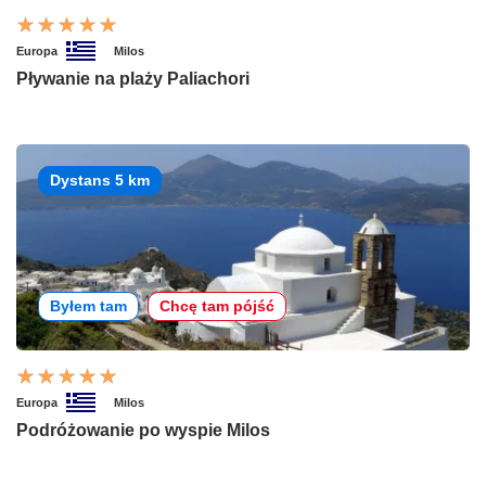
Europa
Milos
Pływanie na plaży Paliachori
Dystans 5 km
Byłem tam
Chcę tam pójść
Europa
Milos
Podróżowanie po wyspie Milos