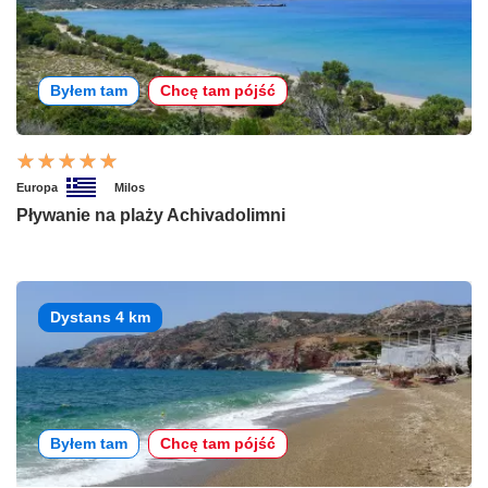
Byłem tam
Chcę tam pójść
Europa
Milos
Pływanie na plaży Achivadolimni
Dystans 4 km
Byłem tam
Chcę tam pójść