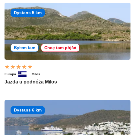
Dystans 5 km
Byłem tam
Chcę tam pójść
Europa
Milos
Jazda u podnóża Milos
Dystans 6 km