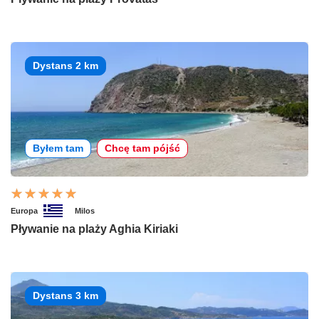
Dystans 2 km
Byłem tam
Chcę tam pójść
Europa
Milos
Pływanie na plaży Aghia Kiriaki
Dystans 3 km