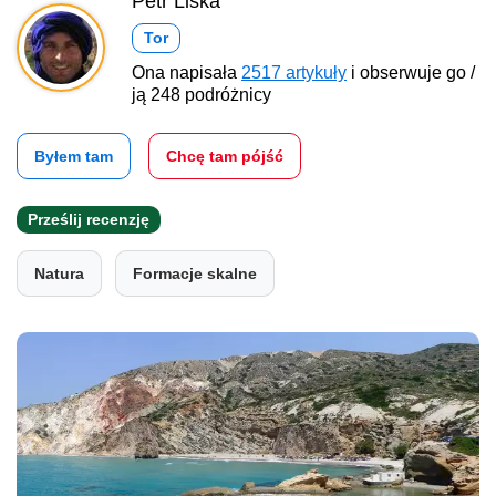
Petr Liška
Tor
Ona napisała
2517 artykuły
i obserwuje go /
ją 248 podróżnicy
Byłem tam
Chcę tam pójść
Prześlij recenzję
Natura
Formacje skalne