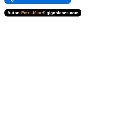
Autor:
Petr Liška
© gigaplaces.com