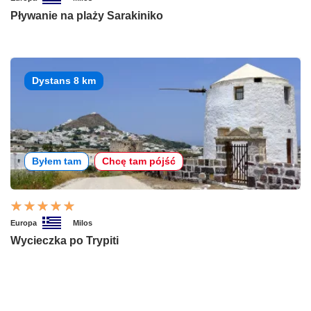
Pływanie na plaży Sarakiniko
Dystans 8 km
Byłem tam
Chcę tam pójść
Europa
Milos
Wycieczka po Trypiti