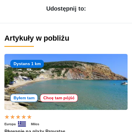
Udostępnij to:
Artykuły w pobliżu
Dystans 1 km
Byłem tam
Chcę tam pójść
Europa
Milos
Pływanie na plaży Provatas