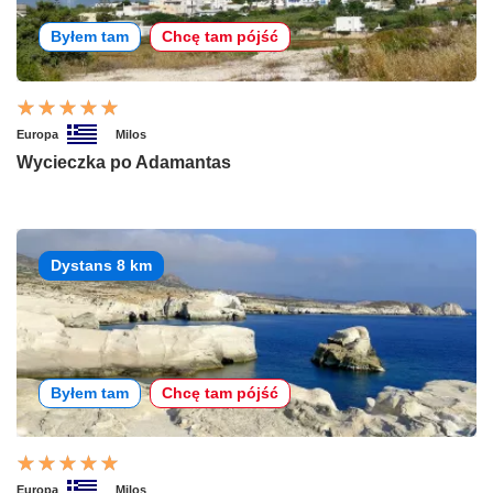
Byłem tam
Chcę tam pójść
Europa
Milos
Wycieczka po Adamantas
Dystans 8 km
Byłem tam
Chcę tam pójść
Europa
Milos