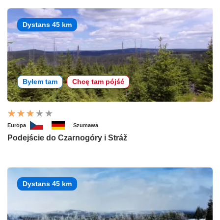
Dystans 45 km
Byłem tam
Chcę tam pójść
Europa
Szumawa
Podejście do Czarnogóry i Stráž
Dystans 45 km