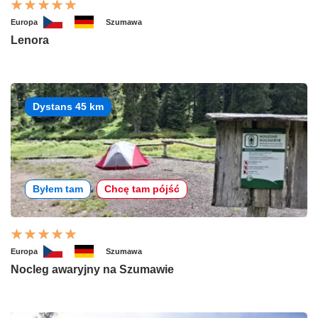
Europa
Szumawa
Lenora
Dystans 45 km
Byłem tam
Chcę tam pójść
Europa
Szumawa
Nocleg awaryjny na Szumawie