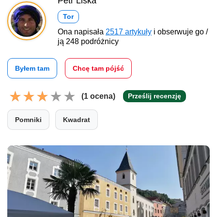
Petr Liška
Tor
Ona napisała
2517 artykuły
i obserwuje go /
ją 248 podróżnicy
Byłem tam
Chcę tam pójść
(1 ocena)
Prześlij recenzję
Pomniki
Kwadrat