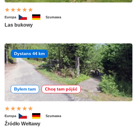
Europa
Szumawa
Las bukowy
Dystans 44 km
Byłem tam
Chcę tam pójść
Europa
Szumawa
Źródło Wełtawy