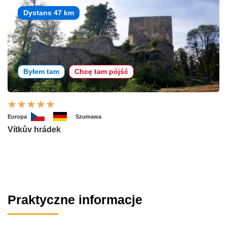
Dystans 47 km
Byłem tam
Chcę tam pójść
Europa
Szumawa
Vítkův hrádek
Praktyczne informacje