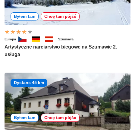
Byłem tam
Chcę tam pójść
Europa
Szumawa
Artystyczne narciarstwo biegowe na Szumawie 2.
usługa
Dystans 45 km
Byłem tam
Chcę tam pójść