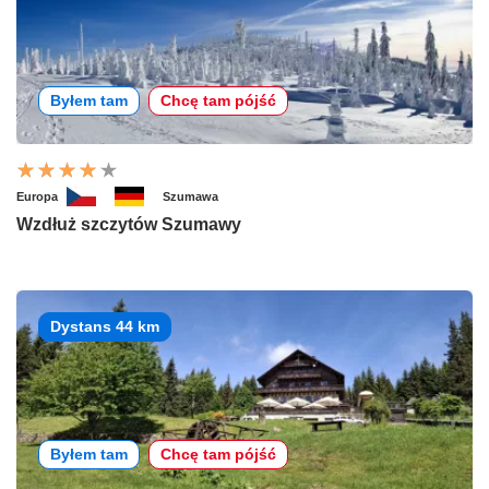
Byłem tam
Chcę tam pójść
Europa
Szumawa
Wzdłuż szczytów Szumawy
Dystans 44 km
Byłem tam
Chcę tam pójść