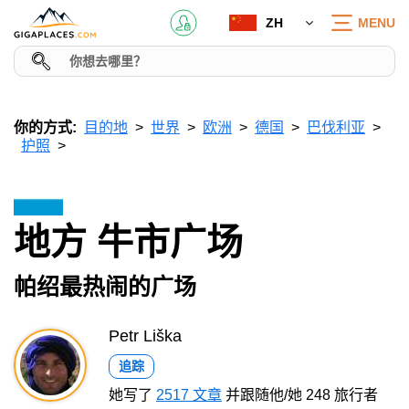
ZH
MENU
你的方式:
目的地
世界
欧洲
德国
巴伐利亚
护照
地方 牛市广场
帕绍最热闹的广场
Petr Liška
追踪
她写了
2517 文章
并跟随他/她 248 旅行者