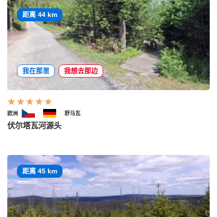
距离 44 km
我在那里
我想去那边
欧洲
舒马瓦
伏尔塔瓦河源头
距离 45 km