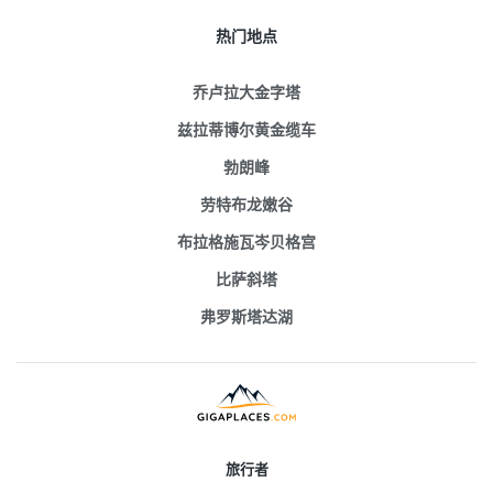
热门地点
乔卢拉大金字塔
兹拉蒂博尔黄金缆车
勃朗峰
劳特布龙嫩谷
布拉格施瓦岑贝格宫
比萨斜塔
弗罗斯塔达湖
旅行者