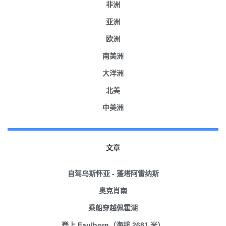
非洲
亚洲
欧洲
南美洲
大洋洲
北美
中美洲
文章
自驾乌斯怀亚 - 蓬塔阿雷纳斯
奥克肖南
乘船穿越佩霍湖
登上 Faulhorn（海拔 2681 米）