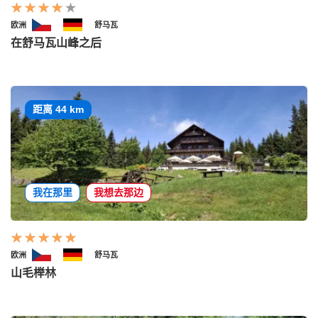
欧洲
舒马瓦
在舒马瓦山峰之后
距离 44 km
我在那里
我想去那边
欧洲
舒马瓦
山毛榉林