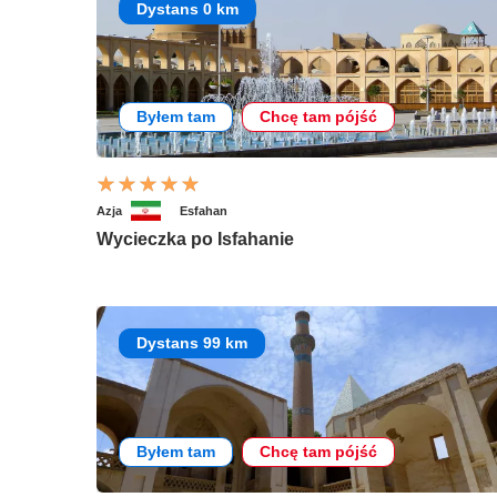
Dystans 0 km
Byłem tam
Chcę tam pójść
Azja
Esfahan
Wycieczka po Isfahanie
Dystans 99 km
Byłem tam
Chcę tam pójść