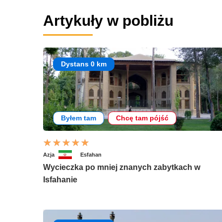
Artykuły w pobliżu
Dystans 0 km
Byłem tam
Chcę tam pójść
Azja
Esfahan
Wycieczka po mniej znanych zabytkach w
Isfahanie