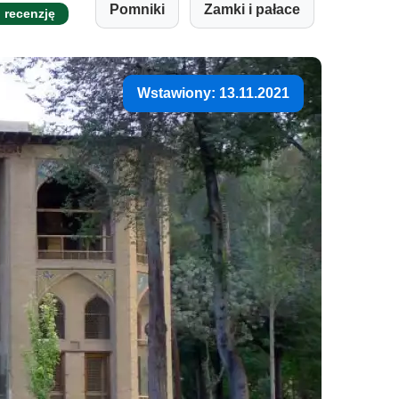
Pomniki
Zamki i pałace
j recenzję
Wstawiony: 13.11.2021