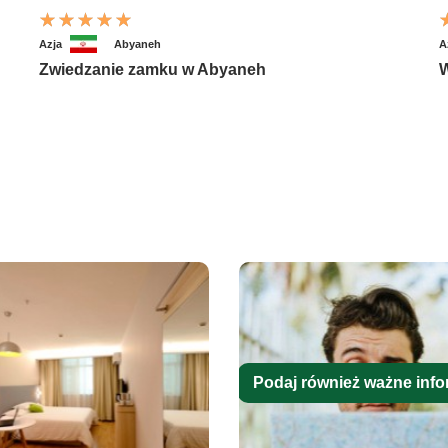
Azja
Abyaneh
A
Zwiedzanie zamku w Abyaneh
W
Podaj również ważne info