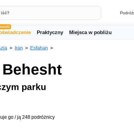
Podróż
owość
oświadczenie
Praktyczny
Miejsca w pobliżu
zja
Iran
Esfahan
 Behesht
czym parku
uje go / ją 248 podróżnicy