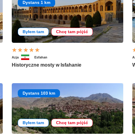
Dystans 1 km
Byłem tam
Chcę tam pójść
Azja
Esfahan
A
Historyczne mosty w Isfahanie
W
Dystans 103 km
Byłem tam
Chcę tam pójść