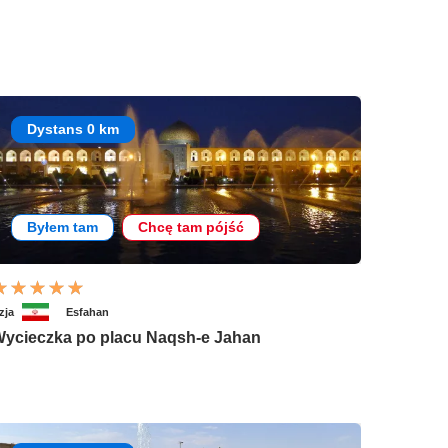
Dystans 0 km
Byłem tam
Chcę tam pójść
zja
Esfahan
ycieczka po placu Naqsh-e Jahan