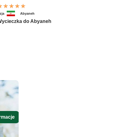
zja
Abyaneh
ycieczka do Abyaneh
rmacje