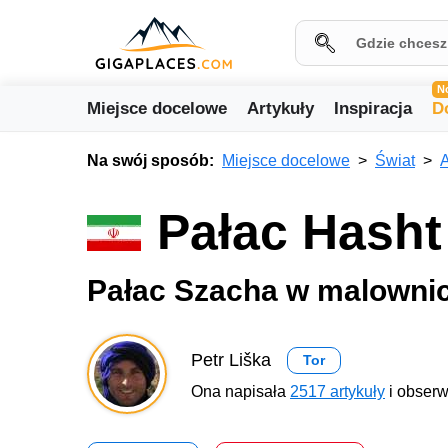
N
Miejsce docelowe
Artykuły
Inspiracja
D
Na swój sposób:
Miejsce docelowe
Świat
A
Pałac Hasht
Pałac Szacha w malowni
Petr Liška
Tor
Ona napisała
2517 artykuły
i obserw