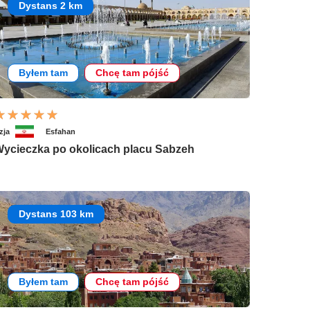
Dystans 2 km
Byłem tam
Chcę tam pójść
zja
Esfahan
ycieczka po okolicach placu Sabzeh
Dystans 103 km
Byłem tam
Chcę tam pójść