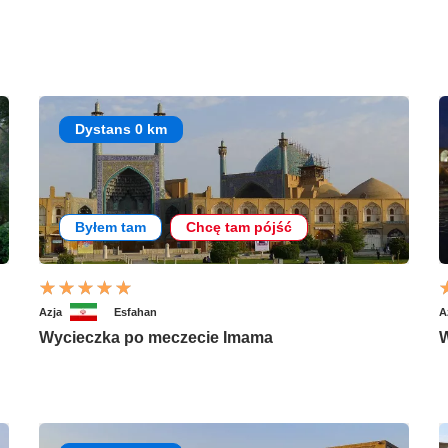
Dystans 0 km
Byłem tam
Chcę tam pójść
Azja
Esfahan
A
Wycieczka po meczecie Imama
W