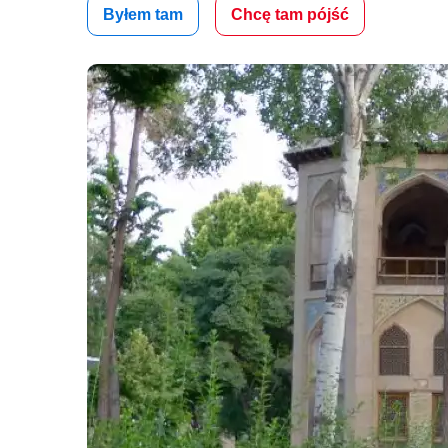
Byłem tam
Chcę tam pójść