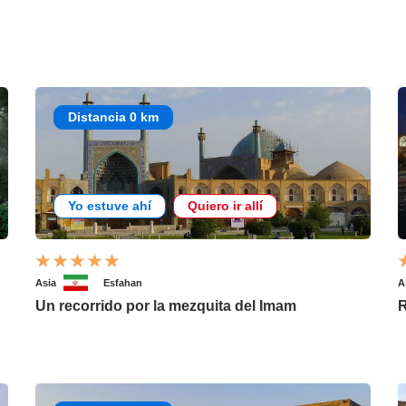
Distancia 0 km
Yo estuve ahí
Quiero ir allí
Asia
Esfahan
A
Un recorrido por la mezquita del Imam
R