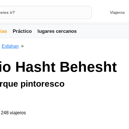
Viajeros
ias
Práctico
lugares cercanos
Esfahan
io Hasht Behesht
rque pintoresco
a 248 viajeros