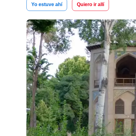
Yo estuve ahí
Quiero ir allí