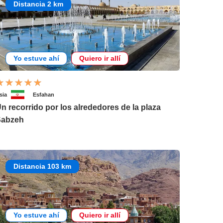
Distancia 2 km
Yo estuve ahí
Quiero ir allí
sia
Esfahan
n recorrido por los alrededores de la plaza
Sabzeh
Distancia 103 km
Yo estuve ahí
Quiero ir allí