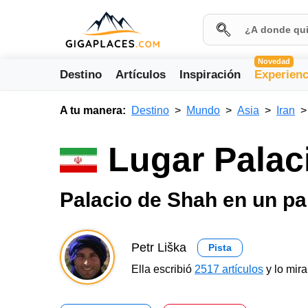
Novedad
Destino
Artículos
Inspiración
Experienc
A tu manera:
Destino
Mundo
Asia
Iran
Lugar Palac
Palacio de Shah en un pa
Petr Liška
Pista
Ella escribió
2517 artículos
y lo mir