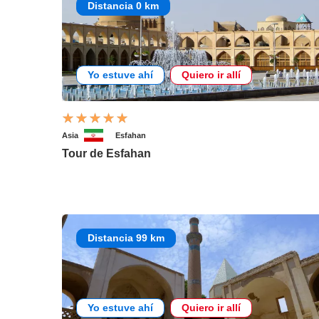
Distancia 0 km
Yo estuve ahí
Quiero ir allí
Asia
Esfahan
Tour de Esfahan
Distancia 99 km
Yo estuve ahí
Quiero ir allí