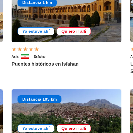
Distancia 1 km
Yo estuve ahí
Quiero ir allí
Asia
Esfahan
A
Puentes históricos en Isfahan
U
Distancia 103 km
Yo estuve ahí
Quiero ir allí