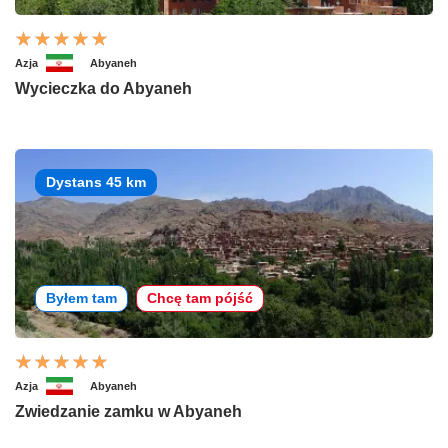
Azja
Abyaneh
Wycieczka do Abyaneh
Dystans 45 km
Byłem tam
Chcę tam pójść
Azja
Abyaneh
Zwiedzanie zamku w Abyaneh