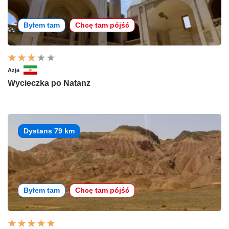
Byłem tam
Chcę tam pójść
Azja
Wycieczka po Natanz
Dystans 79 km
Byłem tam
Chcę tam pójść