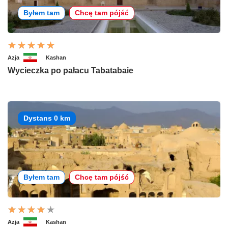
Byłem tam
Chcę tam pójść
Azja
Kashan
Wycieczka po pałacu Tabatabaie
Dystans 0 km
Byłem tam
Chcę tam pójść
Azja
Kashan