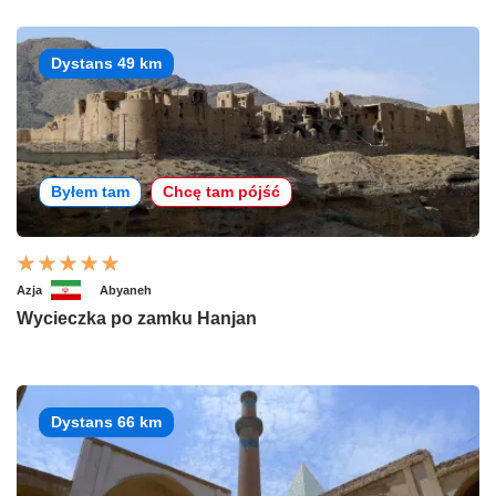
Dystans 49 km
Byłem tam
Chcę tam pójść
Azja
Abyaneh
Wycieczka po zamku Hanjan
Dystans 66 km