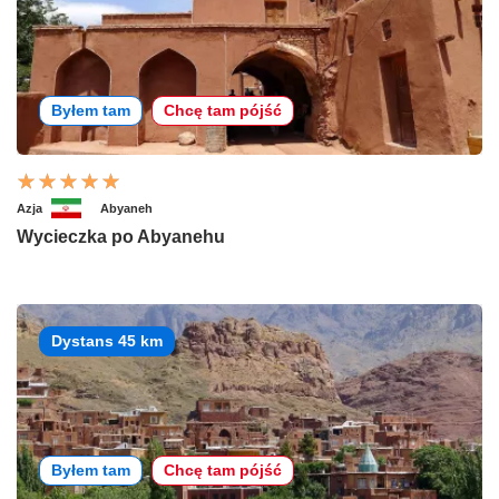
Byłem tam
Chcę tam pójść
Azja
Abyaneh
Wycieczka po Abyanehu
Dystans 45 km
Byłem tam
Chcę tam pójść