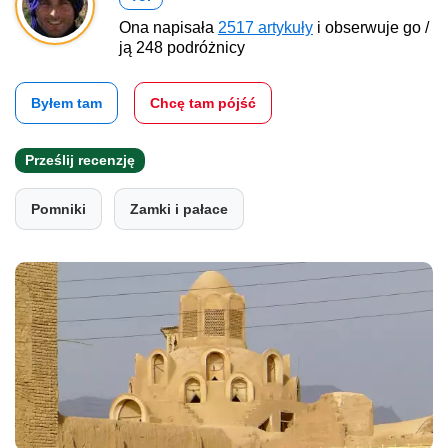
Ona napisała
2517 artykuły
i obserwuje go /
ją 248 podróżnicy
Byłem tam
Chcę tam pójść
Prześlij recenzję
Pomniki
Zamki i pałace