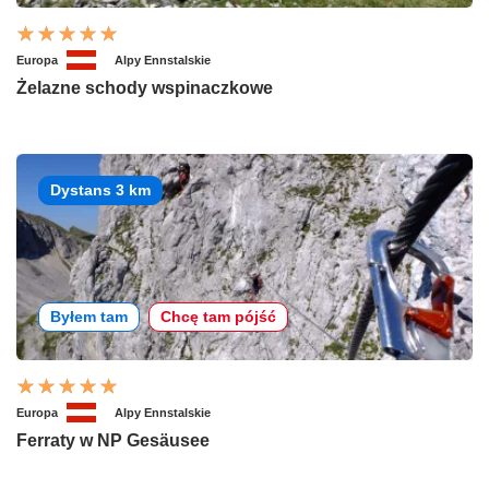
Europa
Alpy Ennstalskie
Żelazne schody wspinaczkowe
Dystans 3 km
Byłem tam
Chcę tam pójść
Europa
Alpy Ennstalskie
Ferraty w NP Gesäusee