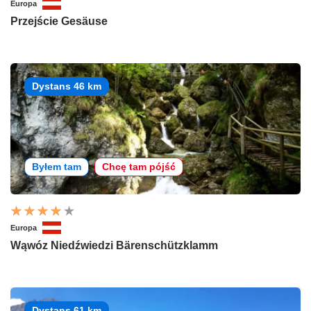
Europa
Przejście Gesäuse
Dystans 46 km
Byłem tam
Chcę tam pójść
Europa
Wąwóz Niedźwiedzi Bärenschützklamm
Dystans 61 km