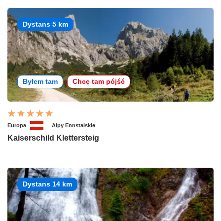
Dystans 5 km
Byłem tam
Chcę tam pójść
Europa
Alpy Ennstalskie
Kaiserschild Klettersteig
Dystans 14 km