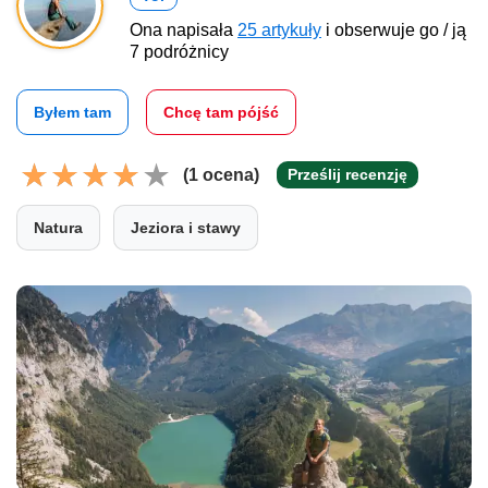
Ona napisała
25 artykuły
i obserwuje go / ją
7 podróżnicy
Byłem tam
Chcę tam pójść
(1 ocena)
Prześlij recenzję
Natura
Jeziora i stawy