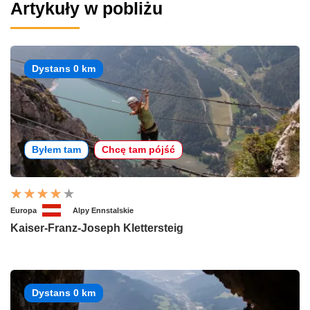
Artykuły w pobliżu
Dystans 0 km
Byłem tam
Chcę tam pójść
Europa
Alpy Ennstalskie
Kaiser-Franz-Joseph Klettersteig
Dystans 0 km