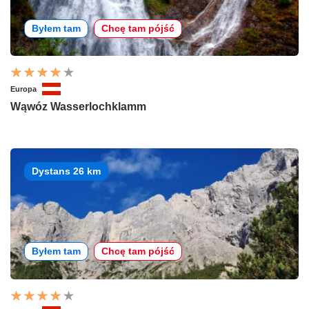
Byłem tam
Chcę tam pójść
Europa
Wąwóz Wasserlochklamm
Dystans 26 km
Byłem tam
Chcę tam pójść