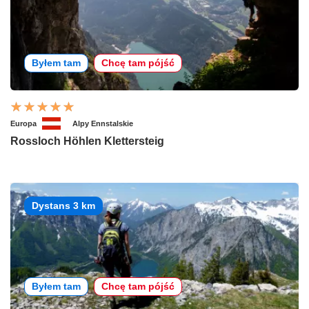
Byłem tam
Chcę tam pójść
Europa
Alpy Ennstalskie
Rossloch Höhlen Klettersteig
Dystans 3 km
Byłem tam
Chcę tam pójść