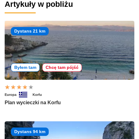
Artykuły w pobliżu
Dystans 21 km
Byłem tam
Chcę tam pójść
Europa
Korfu
Plan wycieczki na Korfu
Dystans 94 km