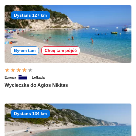
Dystans 127 km
Byłem tam
Chcę tam pójść
Europa
Lefkada
Wycieczka do Agios Nikitas
Dystans 134 km