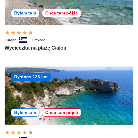
Byłem tam
Chcę tam pójść
Europa
Lefkada
Wycieczka na plażę Gialos
Dystans 136 km
Byłem tam
Chcę tam pójść