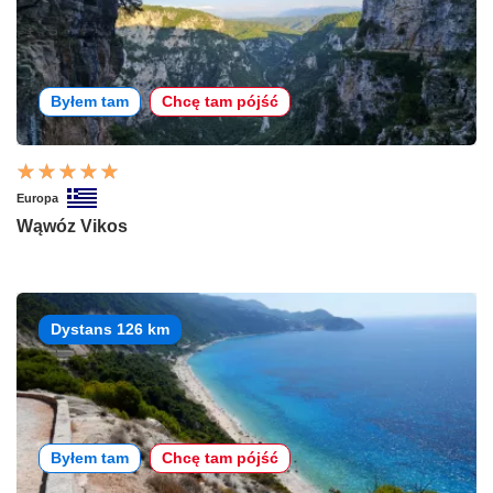
Byłem tam
Chcę tam pójść
Europa
Wąwóz Vikos
Dystans 126 km
Byłem tam
Chcę tam pójść