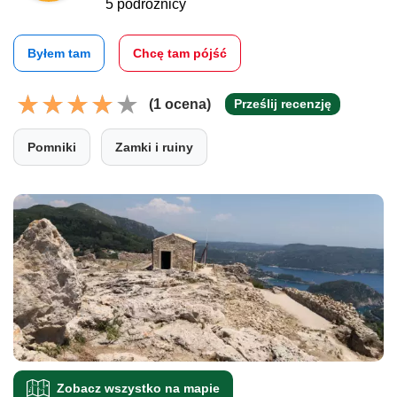
5 podróżnicy
Byłem tam
Chcę tam pójść
(1 ocena)
Prześlij recenzję
Pomniki
Zamki i ruiny
Zobacz wszystko na mapie