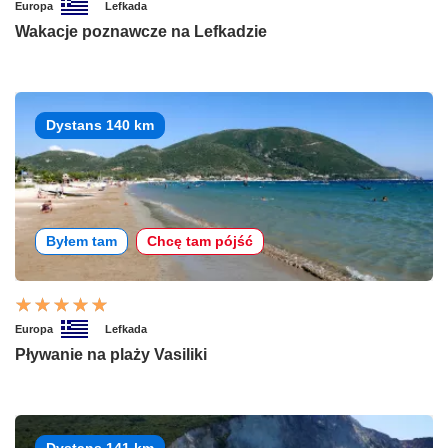
Europa
Lefkada
Wakacje poznawcze na Lefkadzie
Dystans 140 km
Byłem tam
Chcę tam pójść
Europa
Lefkada
Pływanie na plaży Vasiliki