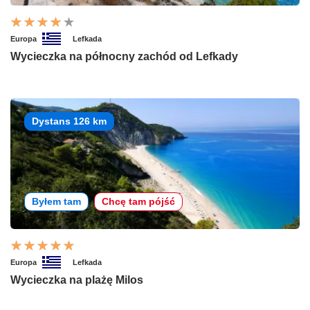
Europa
Lefkada
Wycieczka na północny zachód od Lefkady
Dystans 126 km
Byłem tam
Chcę tam pójść
Europa
Lefkada
Wycieczka na plażę Milos