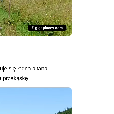
© gigaplaces.com
je się ładna altana
a przekąskę.