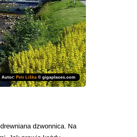
Autor:
Petr Liška
© gigaplaces.com
a drewniana dzwonnica. Na