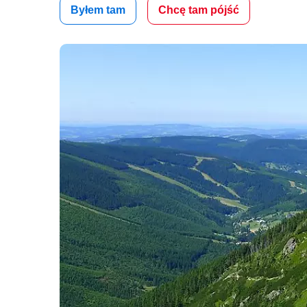
Byłem tam
Chcę tam pójść