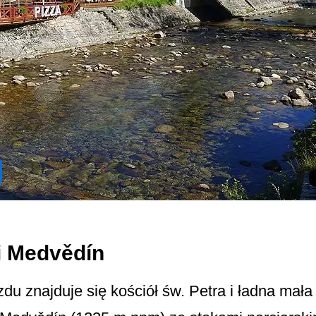
 i Medvědín
du znajduje się kościół św. Petra i ładna mał