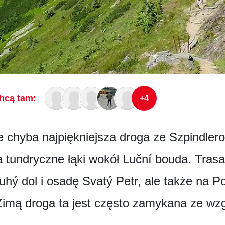
hcą tam:
+4
ie chyba najpiękniejsza droga ze Szpindle
 tundryczne łąki wokół Luční bouda. Trasa 
uhý dol i osadę Svatý Petr, ale także na P
imą droga ta jest często zamykana ze wzg