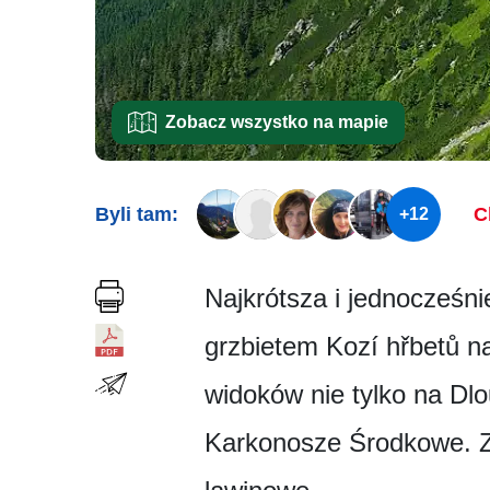
Zobacz wszystko na mapie
Byli tam:
C
+12
Najkrótsza i jednocześn
grzbietem Kozí hřbetů na
widoków nie tylko na Dlo
Karkonosze Środkowe. Z