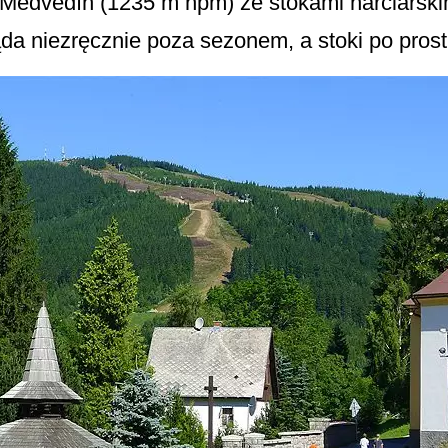
Medvědín (1235 m npm) ze stokami narciarski
da niezręcznie poza sezonem, a stoki po prostu