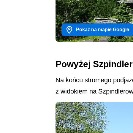
Pokaż na mapie Google
Powyżej Szpindle
Na końcu stromego podjazdu
z widokiem na Szpindlerow