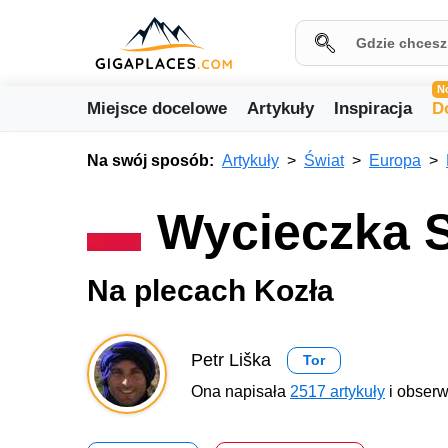
N
Miejsce docelowe
Artykuły
Inspiracja
D
Na swój sposób:
Artykuły
Świat
Europa
Wycieczka S
Na plecach Kozła
Petr Liška
Tor
Ona napisała
2517 artykuły
i obserw