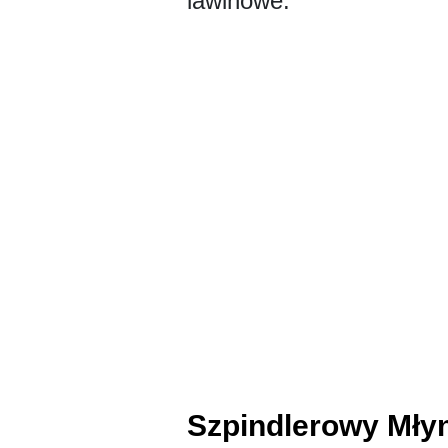
lawinowe.
Szpindlerowy Mły