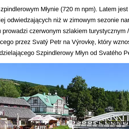
zpindlerowym Młynie (720 m npm). Latem jest 
iej odwiedzających niż w zimowym sezonie nar
tů prowadzi czerwonym szlakiem turystycznym 
cego przez Svatý Petr na Výrovkę, który wznos
ddzielającego Szpindlerowy Młyn od Svatého Pe