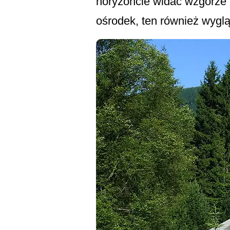
horyzoncie widać wzgórze 
ośrodek, ten również wyglą