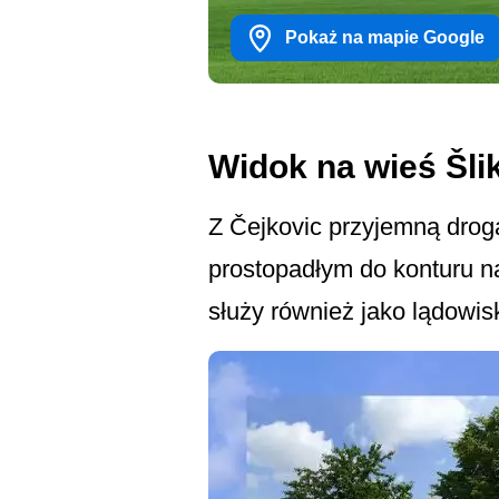
Pokaż na mapie Google
Widok na wieś Šli
Z Čejkovic przyjemną drogą
prostopadłym do konturu na 
służy również jako lądowi