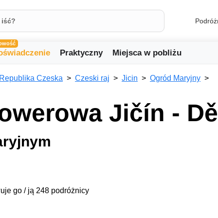
Podróż
owość
oświadczenie
Praktyczny
Miejsca w pobliżu
Republika Czeska
Czeski raj
Jicin
Ogród Maryjny
owerowa Jičín - Dě
aryjnym
uje go / ją 248 podróżnicy