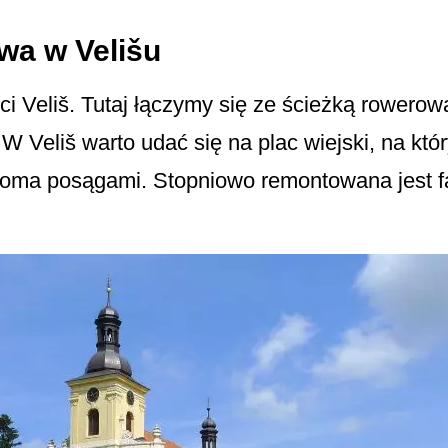
wa w Velišu
i Veliš. Tutaj łączymy się ze ścieżką rowero
W Veliš warto udać się na plac wiejski, na któ
loma posągami. Stopniowo remontowana jest f