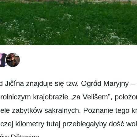
 Jičína znajduje się tzw. Ogród Maryjny –
rolniczym krajobrazie „za Velišem”, położ
ele zabytków sakralnych. Poznanie tego kra
aczej kilometry tutaj przebiegałyby dość wo