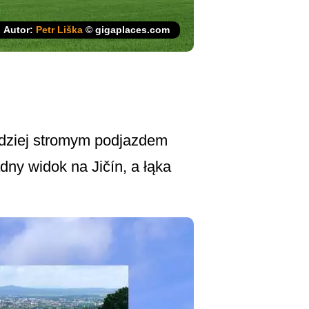
Autor:
Petr Liška
© gigaplaces.com
ardziej stromym podjazdem
dny widok na Jičín, a łąka