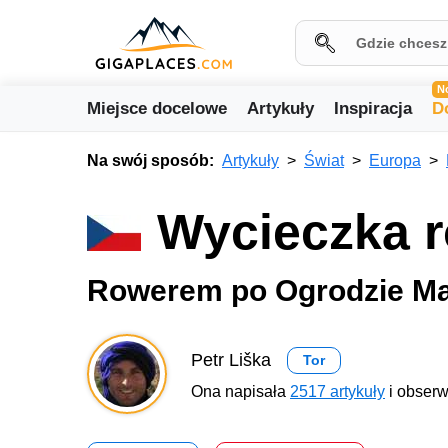
N
Miejsce docelowe
Artykuły
Inspiracja
D
Na swój sposób:
Artykuły
Świat
Europa
Wycieczka r
Rowerem po Ogrodzie M
Petr Liška
Tor
Ona napisała
2517 artykuły
i obserw