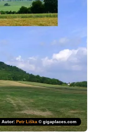
Autor:
Petr Liška
© gigaplaces.com