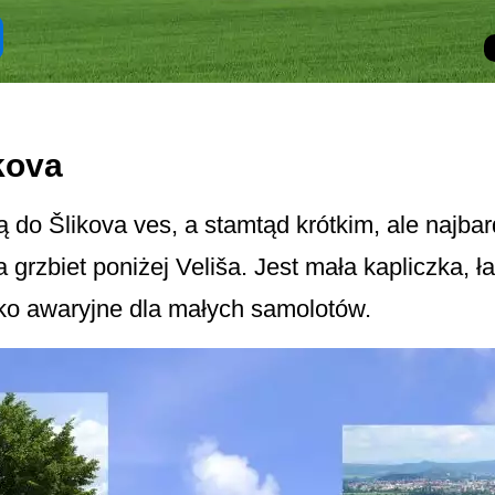
kova
 do Šlikova ves, a stamtąd krótkim, ale najb
grzbiet poniżej Veliša. Jest mała kapliczka, ła
sko awaryjne dla małych samolotów.