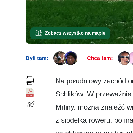
Zobacz wszystko na mapie
Byli tam:
Chcą tam:
Na południowy zachód od
Schlików. W przeważnie 
Mrliny, można znaleźć wi
z siodełka roweru, bo in