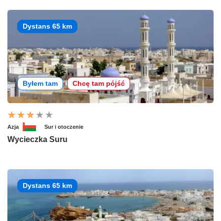
Dystans 65 km
Byłem tam
Chcę tam pójść
Azja
Sur i otoczenie
Wycieczka Suru
Dystans 65 km