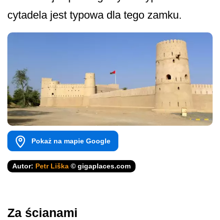
cytadela jest typowa dla tego zamku.
Pokaż na mapie Google
Autor:
Petr Liška
© gigaplaces.com
Za ścianami