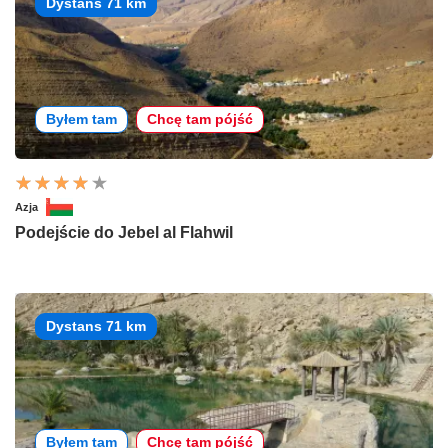
Dystans 71 km
Byłem tam
Chcę tam pójść
Azja
Podejście do Jebel al Flahwil
Dystans 71 km
Byłem tam
Chcę tam pójść