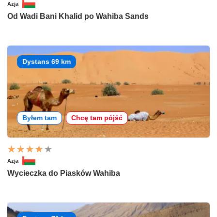
Azja
Od Wadi Bani Khalid po Wahiba Sands
Dystans 69 km
Byłem tam
Chcę tam pójść
Azja
Wycieczka do Piasków Wahiba