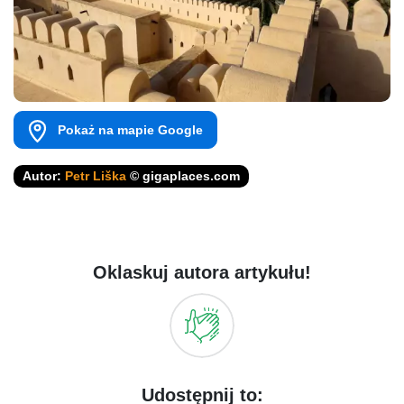
Pokaż na mapie Google
Autor:
Petr Liška
© gigaplaces.com
Oklaskuj autora artykułu!
Udostępnij to: