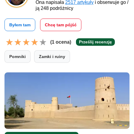
Ona napisała
2517 artykuły
i obserwuje go /
ją 248 podróżnicy
Byłem tam
Chcę tam pójść
(1 ocena)
Prześlij recenzję
Pomniki
Zamki i ruiny