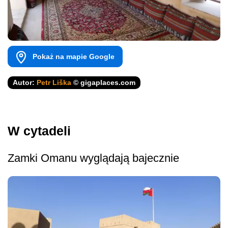
Pokaż na mapie Google
Autor:
Petr Liška
© gigaplaces.com
W cytadeli
Zamki Omanu wyglądają bajecznie