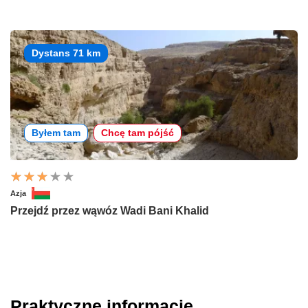
Dystans 71 km
Byłem tam
Chcę tam pójść
Azja
Przejdź przez wąwóz Wadi Bani Khalid
Praktyczne informacje