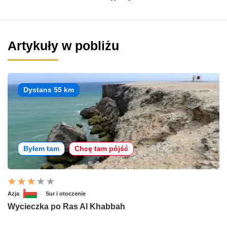
Artykuły w pobliżu
Dystans 55 km
Byłem tam
Chcę tam pójść
Azja
Sur i otoczenie
Wycieczka po Ras Al Khabbah