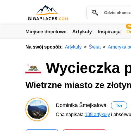
N
Miejsce docelowe
Artykuły
Inspiracja
D
Na swój sposób:
Artykuły
Świat
Ameryka p
Wycieczka p
Wietrzne miasto ze złot
Dominika Šmejkalová
Tor
Ona napisała
139 artykuły
i obserwu