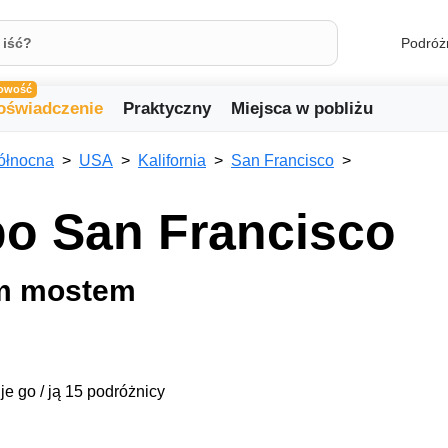
Podróż
owość
oświadczenie
Praktyczny
Miejsca w pobliżu
ółnocna
USA
Kalifornia
San Francisco
o San Francisco
ym mostem
je go / ją 15 podróżnicy