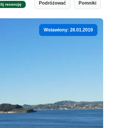
Podróżować
Pomniki
lij recenzję
Wstawiony: 26.01.2019