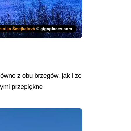
inika Šmejkalová
© gigaplaces.com
ówno z obu brzegów, jak i ze
nymi przepiękne