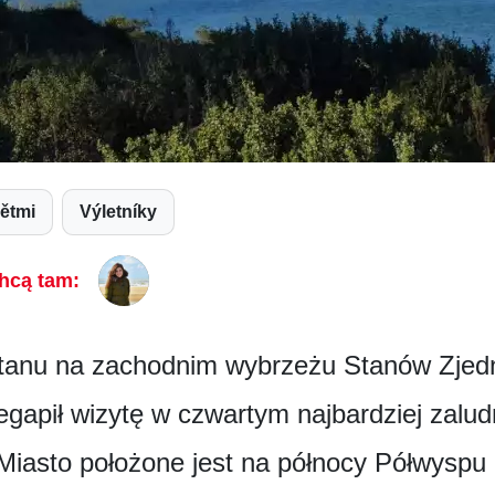
dětmi
Výletníky
hcą tam:
 stanu na zachodnim wybrzeżu Stanów Zjedn
egapił wizytę w czwartym najbardziej zalu
 Miasto położone jest na północy Półwyspu