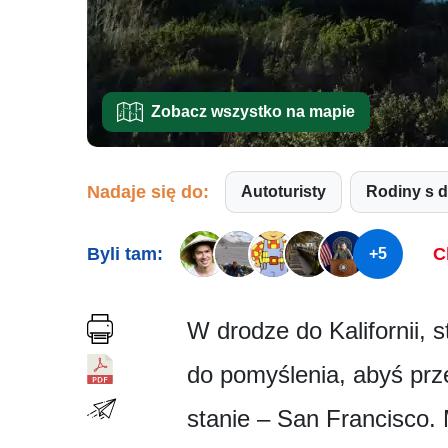
Zobacz wszystko na mapie
Nadaje się do:
Autoturisty
Rodiny s 
Byli tam:
C
+5
W drodze do Kalifornii,
do pomyślenia, abyś prz
stanie – San Francisco.