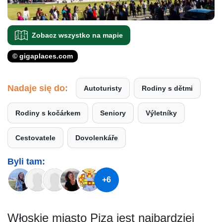
Zobacz wszystko na mapie
© gigaplaces.com
Nadaje się do:
Autoturisty
Rodiny s dětmi
Rodiny s kočárkem
Seniory
Výletníky
Cestovatele
Dovolenkáře
Byli tam:
+6
Włoskie miasto Piza jest najbardziej