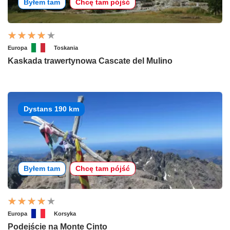
Byłem tam
Chcę tam pójść
Europa
Toskania
Kaskada trawertynowa Cascate del Mulino
Dystans 190 km
Byłem tam
Chcę tam pójść
Europa
Korsyka
Podejście na Monte Cinto