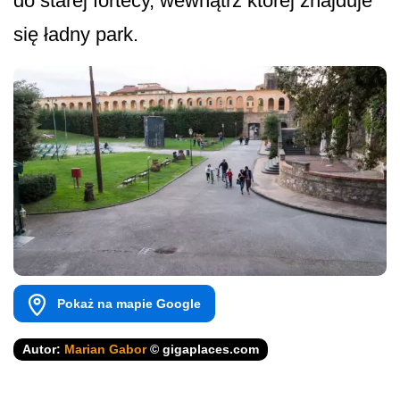
do starej fortecy, wewnątrz której znajduje
się ładny park.
Pokaż na mapie Google
Autor:
Marian Gabor
© gigaplaces.com