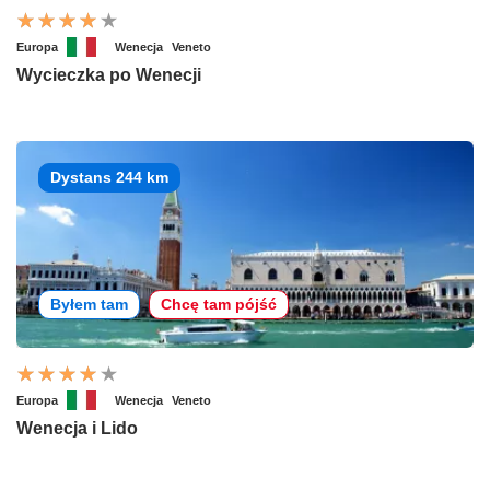
Europa
Wenecja
Veneto
Wycieczka po Wenecji
Dystans 244 km
Byłem tam
Chcę tam pójść
Europa
Wenecja
Veneto
Wenecja i Lido