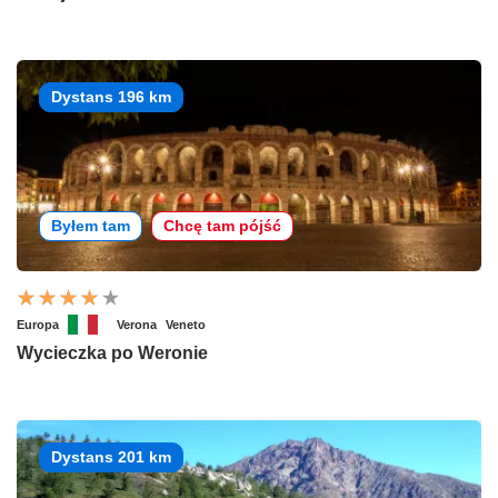
Dystans 196 km
Byłem tam
Chcę tam pójść
Europa
Verona
Veneto
Wycieczka po Weronie
Dystans 201 km