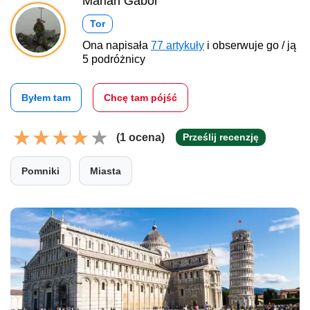
Marian Gabor
Tor
Ona napisała
77 artykuły
i obserwuje go / ją
5 podróżnicy
Byłem tam
Chcę tam pójść
(1 ocena)
Prześlij recenzję
Pomniki
Miasta