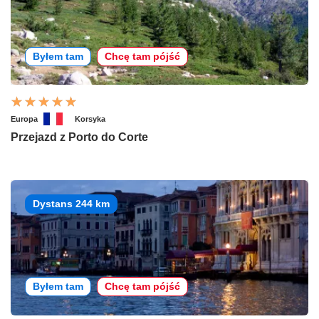
Byłem tam
Chcę tam pójść
Europa
Korsyka
Przejazd z Porto do Corte
Dystans 244 km
Byłem tam
Chcę tam pójść