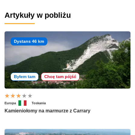
Artykuły w pobliżu
Dystans 46 km
Byłem tam
Chcę tam pójść
Europa
Toskania
Kamieniołomy na marmurze z Carrary