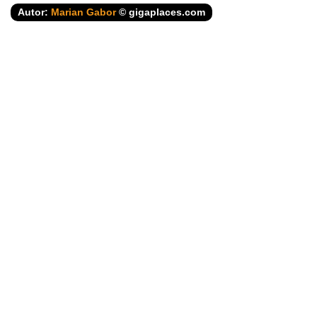
Autor:
Marian Gabor
© gigaplaces.com