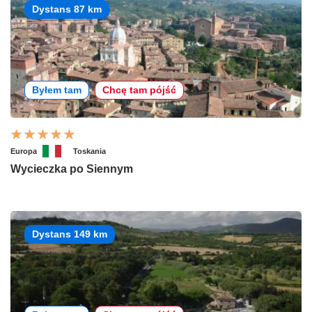
Dystans 87 km
Byłem tam
Chcę tam pójść
Europa
Toskania
Wycieczka po Siennym
Dystans 149 km