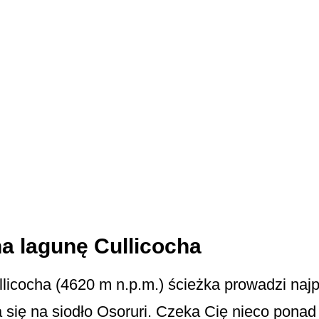
a lagunę Cullicocha
icocha (4620 m n.p.m.) ścieżka prowadzi najp
a się na siodło Osoruri. Czeka Cię nieco pona