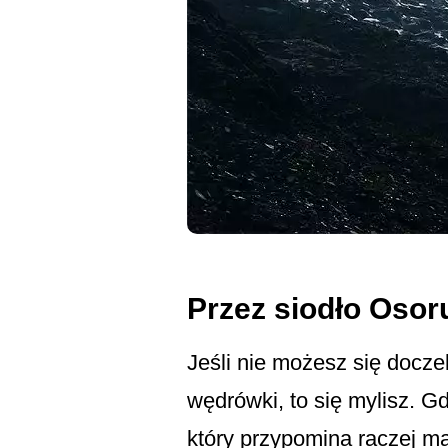
Przez siodło Osoru
Jeśli nie możesz się docz
wędrówki, to się mylisz. G
który przypomina raczej ma