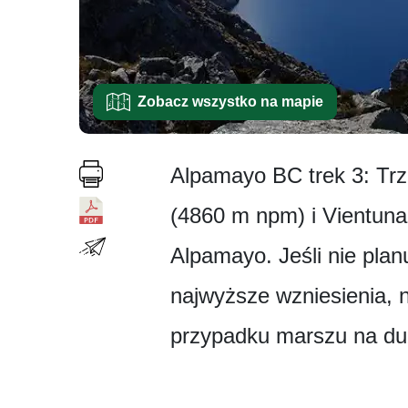
Zobacz wszystko na mapie
Alpamayo BC trek 3: Trz
(4860 m npm) i Vientun
Alpamayo. Jeśli nie pla
najwyższe wzniesienia, n
przypadku marszu na duż