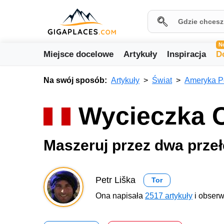
N
Miejsce docelowe
Artykuły
Inspiracja
D
Na swój sposób:
Artykuły
Świat
Ameryka P
Wycieczka C
Maszeruj przez dwa prze
Petr Liška
Tor
Ona napisała
2517 artykuły
i obserw