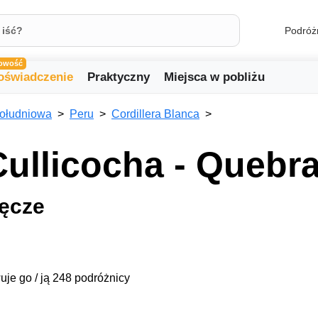
Podróż
owość
oświadczenie
Praktyczny
Miejsca w pobliżu
ołudniowa
Peru
Cordillera Blanca
ullicocha - Quebr
łęcze
uje go / ją 248 podróżnicy