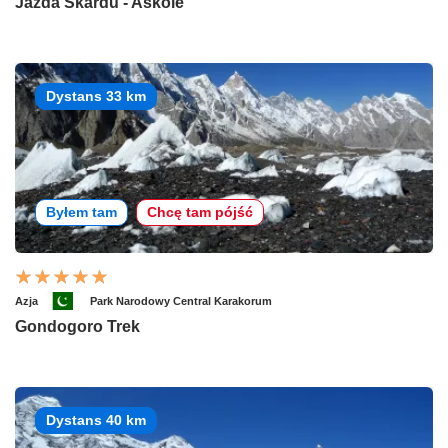
Jazda Skardu - Askole
Dystans 33 km
Byłem tam
Chcę tam pójść
Azja
Park Narodowy Central Karakorum
Gondogoro Trek
Dystans 40 km