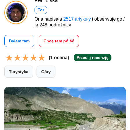
Petr Liška
Tor
Ona napisała
2517 artykuły
i obserwuje go /
ją 248 podróżnicy
Byłem tam
Chcę tam pójść
(1 ocena)
Prześlij recenzję
Turystyka
Góry