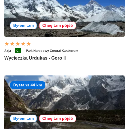
Byłem tam
Chcę tam pójść
Azja
Park Narodowy Central Karakorum
Wycieczka Urdukas - Goro II
Dystans 44 km
Byłem tam
Chcę tam pójść