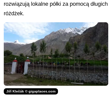
rozwiązują lokalne półki za pomocą długich
różdżek.
Jiří Klečák © gigaplaces.com