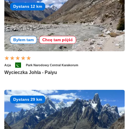
Dystans 12 km
Byłem tam
Chcę tam pójść
Azja
Park Narodowy Central Karakorum
Wycieczka Johla - Paiyu
Dystans 29 km