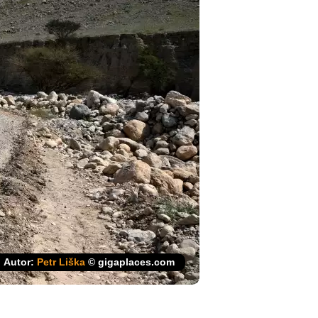
Autor:
Petr Liška
© gigaplaces.com