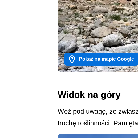
Pokaż na mapie Google
Widok na góry
Weź pod uwagę, że zwłaszcz
trochę roślinności. Pamięt