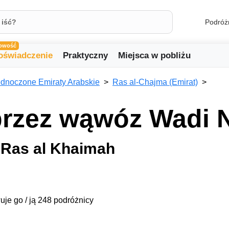
Podróż
owość
oświadczenie
Praktyczny
Miejsca w pobliżu
ednoczone Emiraty Arabskie
Ras al-Chajma (Emirat)
rzez wąwóz Wadi 
 Ras al Khaimah
uje go / ją 248 podróżnicy