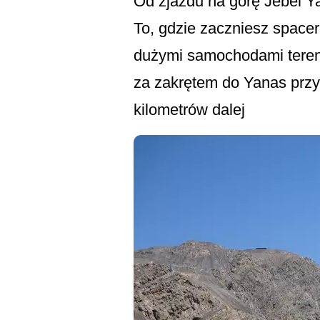
Od zjazdu na górę Jebel Y
To, gdzie zaczniesz space
dużymi samochodami tereno
za zakrętem do Yanas przy
kilometrów dalej