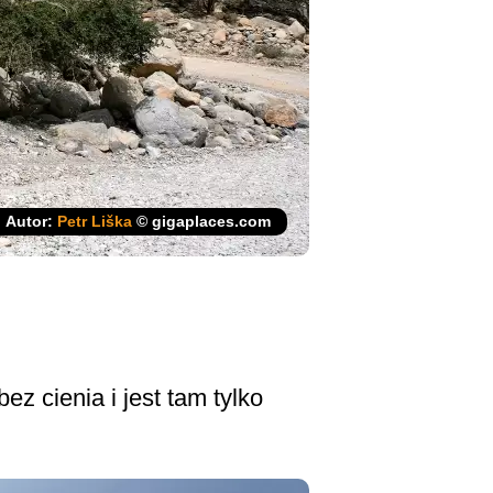
Autor:
Petr Liška
© gigaplaces.com
z cienia i jest tam tylko