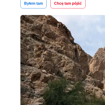
Byłem tam
Chcę tam pójść