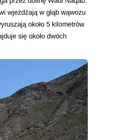
oga przez dolinę Wadi Naqab.
cowi wjeżdżają w głąb wąwozu
ruszają około 5 kilometrów
ajduje się około dwóch