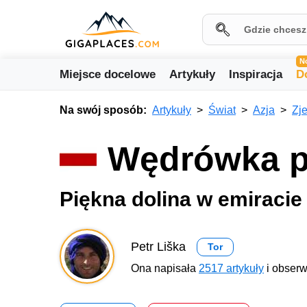
N
Miejsce docelowe
Artykuły
Inspiracja
D
Na swój sposób:
Artykuły
Świat
Azja
Zj
Wędrówka p
Piękna dolina w emiracie
Petr Liška
Tor
Ona napisała
2517 artykuły
i obserw