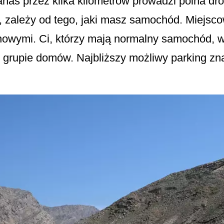
anas przez kilka kilometrów prowadzi polna dr
r, zależy od tego, jaki masz samochód. Miejs
wymi. Ci, którzy mają normalny samochód, wy
 grupie domów. Najbliższy możliwy parking zn