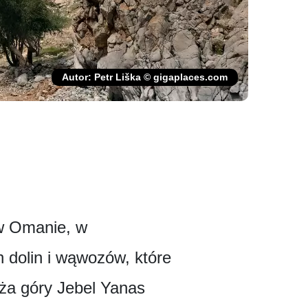
Autor: Petr Liška © gigaplaces.com
 w Omanie, w
h dolin i wąwozów, które
ża góry Jebel Yanas