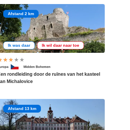
Afstand 2 km
Ik was daar
Ik wil daar naar toe
uropa
Midden Bohemen
en rondleiding door de ruïnes van het kasteel
an Michalovice
Afstand 13 km