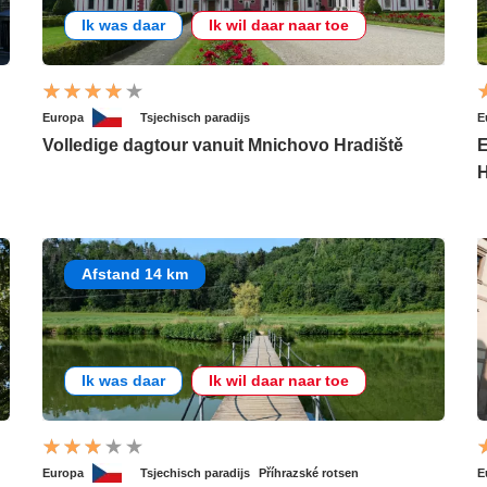
Ik was daar
Ik wil daar naar toe
Europa
Tsjechisch paradijs
E
Volledige dagtour vanuit Mnichovo Hradiště
E
H
Afstand 14 km
Ik was daar
Ik wil daar naar toe
Europa
Tsjechisch paradijs
Příhrazské rotsen
E