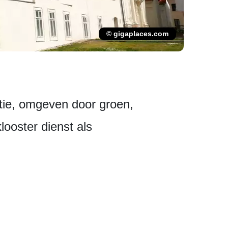
© gigaplaces.com
atie, omgeven door groen,
looster dienst als