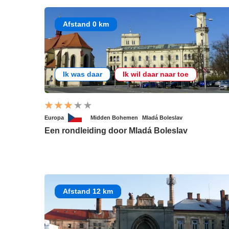
Afstand 0 km
Ik was daar
Ik wil daar naar toe
Europa
Midden Bohemen
Mladá Boleslav
Een rondleiding door Mladá Boleslav
Afstand 12 km