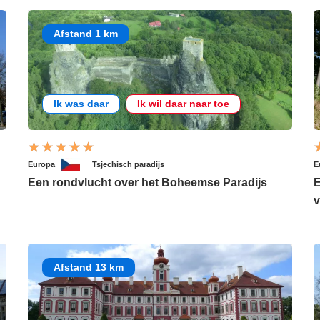
Afstand 1 km
Ik was daar
Ik wil daar naar toe
Europa
Tsjechisch paradijs
E
Een rondvlucht over het Boheemse Paradijs
E
v
Afstand 13 km