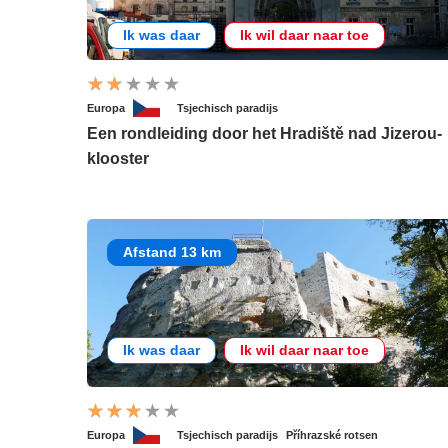
Ik was daar
Ik wil daar naar toe
Europa
Tsjechisch paradijs
Een rondleiding door het Hradiště nad Jizerou-
klooster
Afstand 13 km
Ik was daar
Ik wil daar naar toe
Europa
Tsjechisch paradijs
Příhrazské rotsen