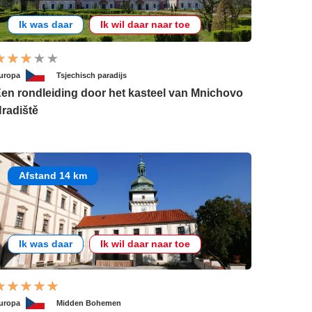
Ik was daar
Ik wil daar naar toe
uropa
Tsjechisch paradijs
en rondleiding door het kasteel van Mnichovo
radiště
Afstand 14 km
Ik was daar
Ik wil daar naar toe
uropa
Midden Bohemen