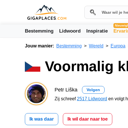
Nieuwig
Bestemming
Lidwoord
Inspiratie
Ervar
Jouw manier:
Bestemming
Wereld
Europa
Voormalig k
Petr Liška
Volgen
Zij schreef
2517 Lidwoord
en volgt 
Ik was daar
Ik wil daar naar toe