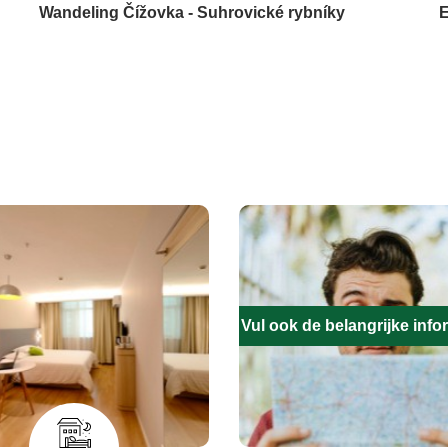
Wandeling Čížovka - Suhrovické rybníky
E
Vul ook de belangrijke infor