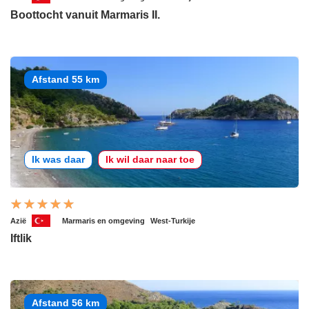
Boottocht vanuit Marmaris II.
Afstand 55 km
Ik was daar
Ik wil daar naar toe
Azië
Marmaris en omgeving
West-Turkije
Iftlik
Afstand 56 km