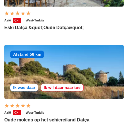
Azië
West-Turkije
Eski Datça &quot;Oude Datça&quot;
Afstand 58 km
Ik was daar
Ik wil daar naar toe
Azië
West-Turkije
Oude molens op het schiereiland Datça