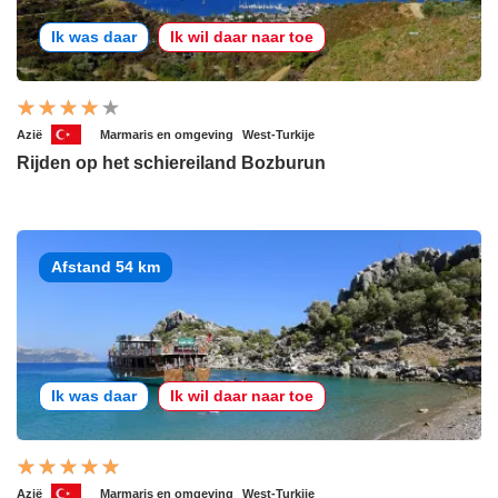
Ik was daar
Ik wil daar naar toe
Azië
Marmaris en omgeving
West-Turkije
Rijden op het schiereiland Bozburun
Afstand 54 km
Ik was daar
Ik wil daar naar toe
Azië
Marmaris en omgeving
West-Turkije