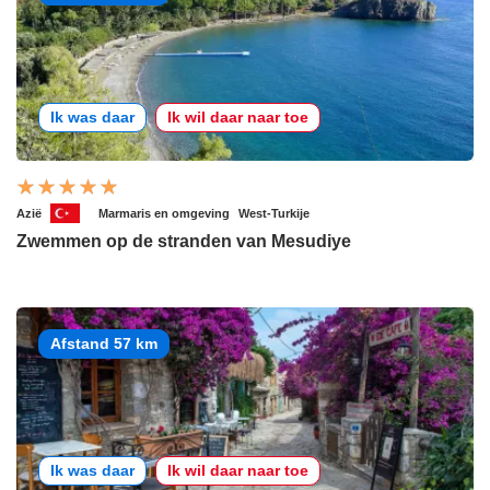
Ik was daar
Ik wil daar naar toe
Azië
Marmaris en omgeving
West-Turkije
Zwemmen op de stranden van Mesudiye
Afstand 57 km
Ik was daar
Ik wil daar naar toe