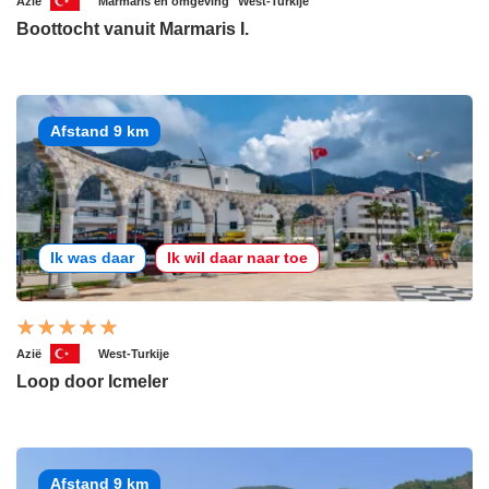
Azië
Marmaris en omgeving
West-Turkije
Boottocht vanuit Marmaris I.
Afstand 9 km
Ik was daar
Ik wil daar naar toe
Azië
West-Turkije
Loop door Icmeler
Afstand 9 km