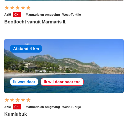
Azië
Marmaris en omgeving
West-Turkije
Boottocht vanuit Marmaris II.
Afstand 4 km
Ik was daar
Ik wil daar naar toe
Azië
Marmaris en omgeving
West-Turkije
Kumlubuk