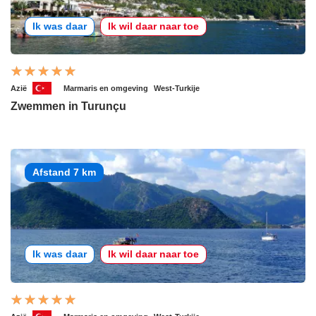
Ik was daar
Ik wil daar naar toe
Azië
Marmaris en omgeving
West-Turkije
Zwemmen in Turunçu
Afstand 7 km
Ik was daar
Ik wil daar naar toe