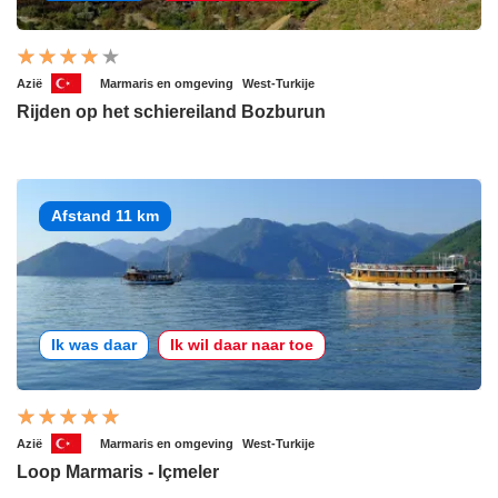
Azië
Marmaris en omgeving
West-Turkije
Rijden op het schiereiland Bozburun
Afstand 11 km
Ik was daar
Ik wil daar naar toe
Azië
Marmaris en omgeving
West-Turkije
Loop Marmaris - Içmeler