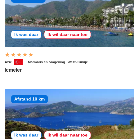
Ik was daar
Ik wil daar naar toe
Azië
Marmaris en omgeving
West-Turkije
Icmeler
Afstand 10 km
Ik was daar
Ik wil daar naar toe