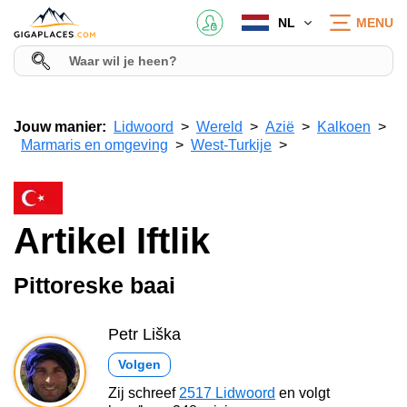
NL
MENU
Jouw manier:
Lidwoord
Wereld
Azië
Kalkoen
Marmaris en omgeving
West-Turkije
Artikel Iftlik
Pittoreske baai
Petr Liška
Volgen
Zij schreef
2517 Lidwoord
en volgt