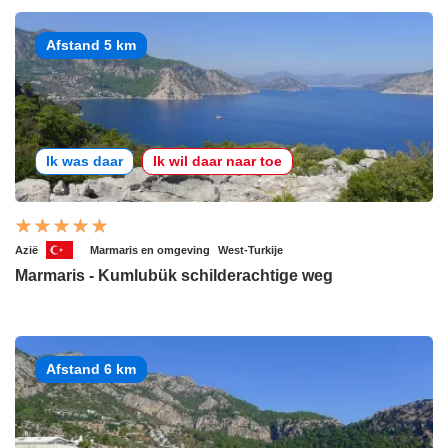
Afstand 5 km
Ik was daar
Ik wil daar naar toe
Azië
Marmaris en omgeving
West-Turkije
Marmaris - Kumlubük schilderachtige weg
Afstand 6 km