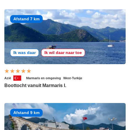
Afstand 7 km
Ik was daar
Ik wil daar naar toe
Azië
Marmaris en omgeving
West-Turkije
Boottocht vanuit Marmaris I.
Afstand 9 km