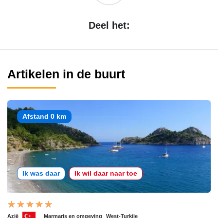
Deel het:
Artikelen in de buurt
Afstand 0 km
Ik was daar
Ik wil daar naar toe
Azië
Marmaris en omgeving
West-Turkije