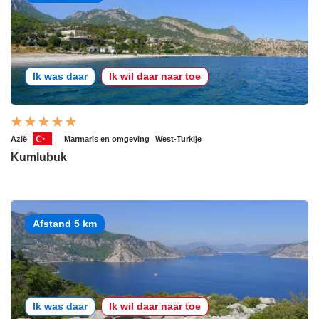
Ik was daar
Ik wil daar naar toe
Azië
Marmaris en omgeving
West-Turkije
Kumlubuk
Afstand 5 km
Ik was daar
Ik wil daar naar toe