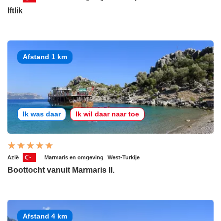
Iftlik
Afstand 1 km
Ik was daar
Ik wil daar naar toe
Azië
Marmaris en omgeving
West-Turkije
Boottocht vanuit Marmaris II.
Afstand 4 km