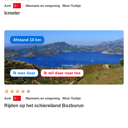
Azië
Marmaris en omgeving
West-Turkije
Icmeler
Afstand 10 km
Ik was daar
Ik wil daar naar toe
Azië
Marmaris en omgeving
West-Turkije
Rijden op het schiereiland Bozburun