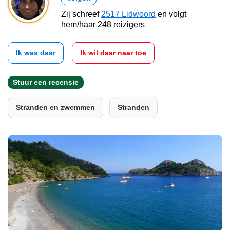
Zij schreef
2517 Lidwoord
en volgt
hem/haar 248 reizigers
Ik was daar
Ik wil daar naar toe
Stuur een recensie
Stranden en zwemmen
Stranden