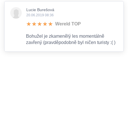
Lucie Burešová
20.06.2019 08:36
Wereld TOP
Bohužel je zkamenělý les momentálně
zavřený (pravděpodobně byl ničen turisty :( )