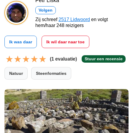
Petr Liška
Volgen
Zij schreef
2517 Lidwoord
en volgt
hem/haar 248 reizigers
Ik was daar
Ik wil daar naar toe
(1 evaluatie)
Stuur een recensie
Natuur
Steenformaties