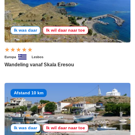
Ik was daar
Ik wil daar naar toe
Europa
Lesbos
Wandeling vanaf Skala Eresou
Afstand 10 km
Ik was daar
Ik wil daar naar toe