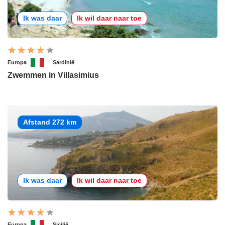
Ik was daar
Ik wil daar naar toe
Europa
Sardinië
Zwemmen in Villasimius
Afstand 272 km
Ik was daar
Ik wil daar naar toe
Europa
Sicilië