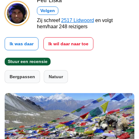
Petr Liška
Volgen
Zij schreef
2517 Lidwoord
en volgt
hem/haar 248 reizigers
Ik was daar
Ik wil daar naar toe
Stuur een recensie
Bergpassen
Natuur