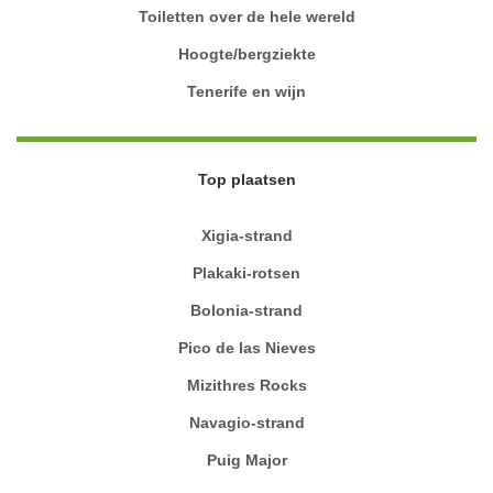
Toiletten over de hele wereld
Hoogte/bergziekte
Tenerife en wijn
Top plaatsen
Xigia-strand
Plakaki-rotsen
Bolonia-strand
Pico de las Nieves
Mizithres Rocks
Navagio-strand
Puig Major