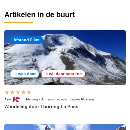
Artikelen in de buurt
Afstand 0 km
Ik was daar
Ik wil daar naar toe
Azië
Manang - Annapurna-regio
Lagere Mustang
Wandeling door Thorong La Pass