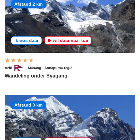
Afstand 2 km
Ik was daar
Ik wil daar naar toe
Azië
Manang - Annapurna-regio
Wandeling onder Syagang
Afstand 3 km