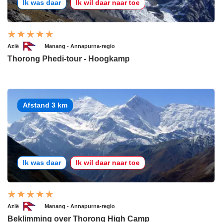
Ik was daar
Ik wil daar naar toe
Azië
Manang - Annapurna-regio
Thorong Phedi-tour - Hoogkamp
Afstand 3 km
Ik was daar
Ik wil daar naar toe
Azië
Manang - Annapurna-regio
Beklimming over Thorong High Camp