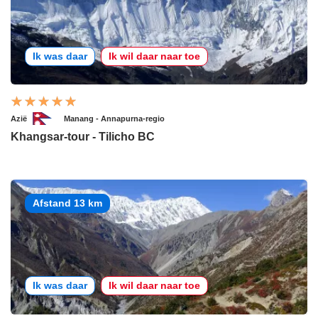
Ik was daar
Ik wil daar naar toe
Azië
Manang - Annapurna-regio
Khangsar-tour - Tilicho BC
Afstand 13 km
Ik was daar
Ik wil daar naar toe