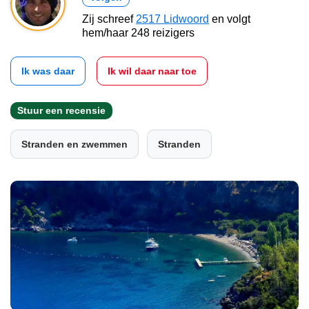
Zij schreef
2517 Lidwoord
en volgt
hem/haar 248 reizigers
Ik was daar
Ik wil daar naar toe
Stuur een recensie
Stranden en zwemmen
Stranden