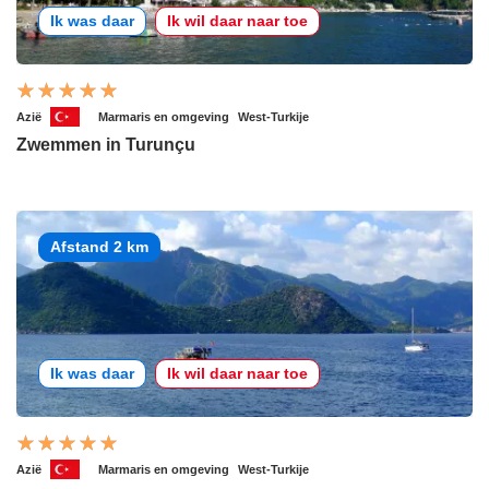
Ik was daar
Ik wil daar naar toe
Azië
Marmaris en omgeving
West-Turkije
Zwemmen in Turunçu
Afstand 2 km
Ik was daar
Ik wil daar naar toe
Azië
Marmaris en omgeving
West-Turkije