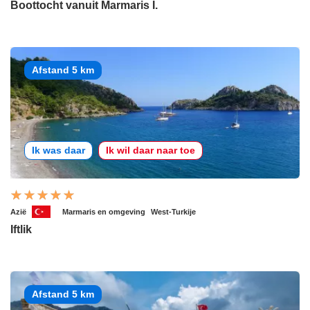
Boottocht vanuit Marmaris I.
Afstand 5 km
Ik was daar
Ik wil daar naar toe
Azië
Marmaris en omgeving
West-Turkije
Iftlik
Afstand 5 km