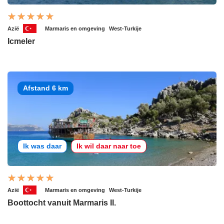
Azië
Marmaris en omgeving
West-Turkije
Icmeler
Afstand 6 km
Ik was daar
Ik wil daar naar toe
Azië
Marmaris en omgeving
West-Turkije
Boottocht vanuit Marmaris II.