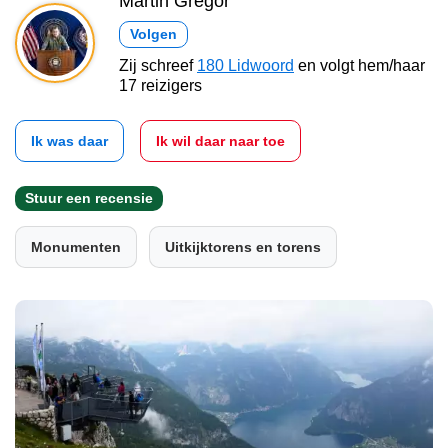
Martin Gregor
Volgen
Zij schreef
180 Lidwoord
en volgt hem/haar
17 reizigers
Ik was daar
Ik wil daar naar toe
Stuur een recensie
Monumenten
Uitkijktorens en torens