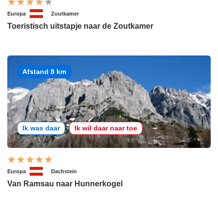
Europa
Zoutkamer
Toeristisch uitstapje naar de Zoutkamer
Afstand 8 km
Ik was daar
Ik wil daar naar toe
Europa
Dachstein
Van Ramsau naar Hunnerkogel