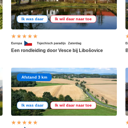
Ik was daar
Ik wil daar naar toe
Europa
Tsjechisch paradijs
Zaterdag
E
Een rondleiding door Vesce bij Libošovice
B
Afstand 3 km
Ik was daar
Ik wil daar naar toe