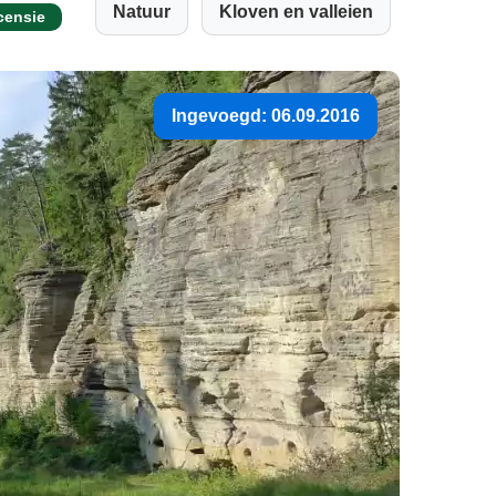
Natuur
Kloven en valleien
censie
Ingevoegd: 06.09.2016