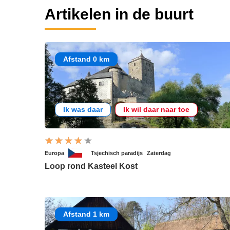
Artikelen in de buurt
Afstand 0 km
Ik was daar
Ik wil daar naar toe
Europa
Tsjechisch paradijs
Zaterdag
Loop rond Kasteel Kost
Afstand 1 km