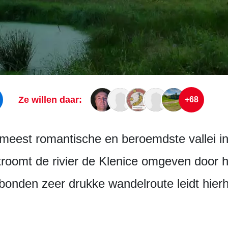
Ze willen daar:
+68
e meest romantische en beroemdste vallei i
stroomt de rivier de Klenice omgeven door
onden zeer drukke wandelroute leidt hier