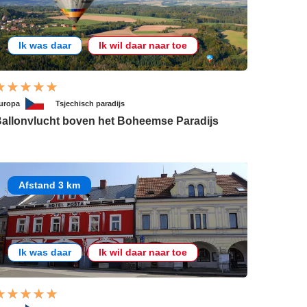
Ik was daar
Ik wil daar naar toe
uropa
Tsjechisch paradijs
allonvlucht boven het Boheemse Paradijs
Afstand 3 km
Ik was daar
Ik wil daar naar toe