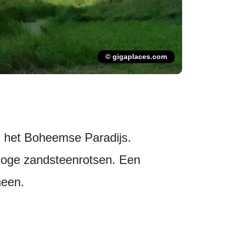
© gigaplaces.com
n het Boheemse Paradijs.
 hoge zandsteenrotsen. Een
heen.