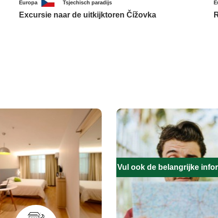
Europa
Tsjechisch paradijs
E
Excursie naar de uitkijktoren Čížovka
R
Vul ook de belangrijke infor