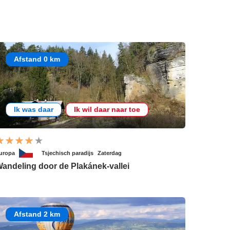
Afstand 0 km
Ik was daar
Ik wil daar naar toe
uropa
Tsjechisch paradijs
Zaterdag
andeling door de Plakánek-vallei
Afstand 2 km