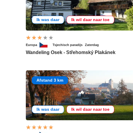
Ik was daar
Ik wil daar naar toe
Europa
Tsjechisch paradijs
Zaterdag
Wandeling Osek - Střehomský Plakánek
Afstand 3 km
Ik was daar
Ik wil daar naar toe