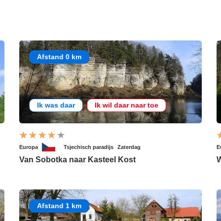
Afstand 0 km
Ik was daar
Ik wil daar naar toe
Europa
Tsjechisch paradijs
Zaterdag
E
Van Sobotka naar Kasteel Kost
W
Afstand 1 km