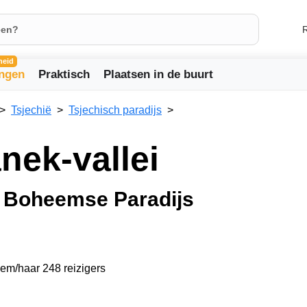
R
heid
ingen
Praktisch
Plaatsen in de buurt
Tsjechië
Tsjechisch paradijs
nek-vallei
t Boheemse Paradijs
hem/haar 248 reizigers