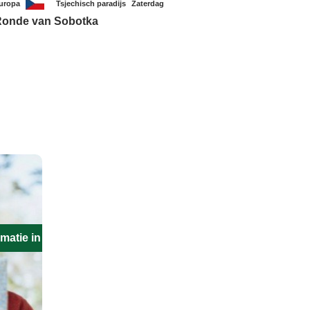
uropa
Tsjechisch paradijs
Zaterdag
onde van Sobotka
matie in