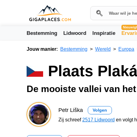
Nieuwig
Bestemming
Lidwoord
Inspiratie
Ervar
Jouw manier:
Bestemming
Wereld
Europa
Plaats Plaká
De mooiste vallei van he
Petr Liška
Volgen
Zij schreef
2517 Lidwoord
en volgt 