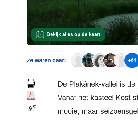
Bekijk alles op de kaart
Ze waren daar:
+64
De Plakánek-vallei is d
Vanaf het kasteel Kost 
mooie, maar seizoensgeb