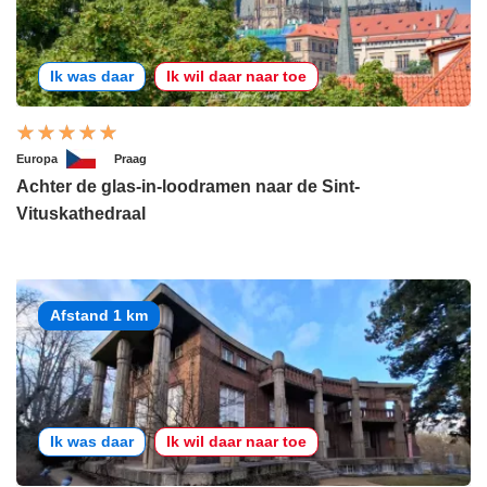
Ik was daar
Ik wil daar naar toe
Europa
Praag
Achter de glas-in-loodramen naar de Sint-
Vituskathedraal
Afstand 1 km
Ik was daar
Ik wil daar naar toe