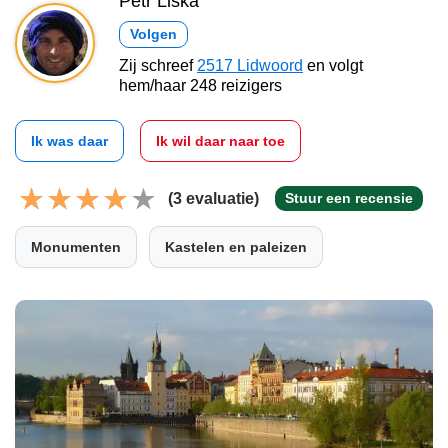
Petr Liška
Volgen
Zij schreef
2517 Lidwoord
en volgt
hem/haar 248 reizigers
Ik was daar
Ik wil daar naar toe
(3 evaluatie)
Stuur een recensie
Monumenten
Kastelen en paleizen