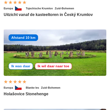
Europa
Tsjechische Krumlov
Zuid-Bohemen
Uitzicht vanaf de kasteeltoren in Český Krumlov
Afstand 10 km
Ik was daar
Ik wil daar naar toe
Europa
Blanke les
Zuid-Bohemen
Holašovice Stonehenge