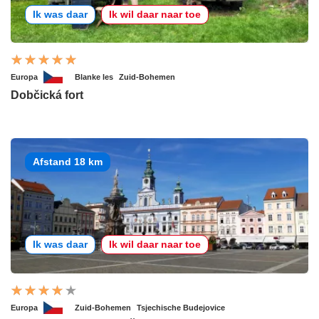
Ik was daar
Ik wil daar naar toe
Europa
Blanke les
Zuid-Bohemen
Dobčická fort
Afstand 18 km
Ik was daar
Ik wil daar naar toe
Europa
Zuid-Bohemen
Tsjechische Budejovice