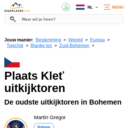
NL
MENU
Jouw manier:
Bestemming
Wereld
Europa
Tsjechië
Blanke les
Zuid-Bohemen
Plaats Kleť
uitkijktoren
De oudste uitkijktoren in Bohemen
Martin Gregor
Volgen