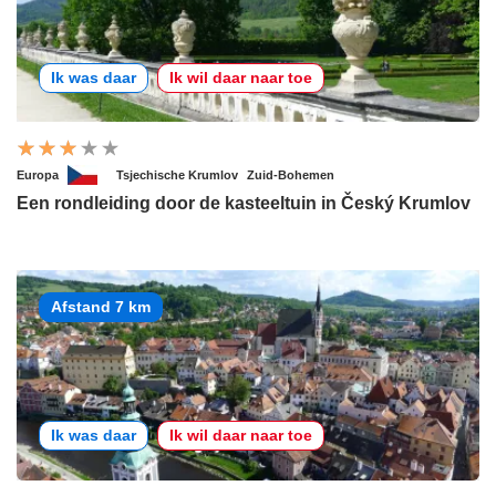
Ik was daar
Ik wil daar naar toe
Europa
Tsjechische Krumlov
Zuid-Bohemen
Een rondleiding door de kasteeltuin in Český Krumlov
Afstand 7 km
Ik was daar
Ik wil daar naar toe