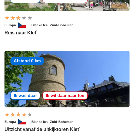
Europa
Blanke les
Zuid-Bohemen
Reis naar Kleť
Afstand 0 km
Ik was daar
Ik wil daar naar toe
Europa
Blanke les
Zuid-Bohemen
Uitzicht vanaf de uitkijktoren Kleť