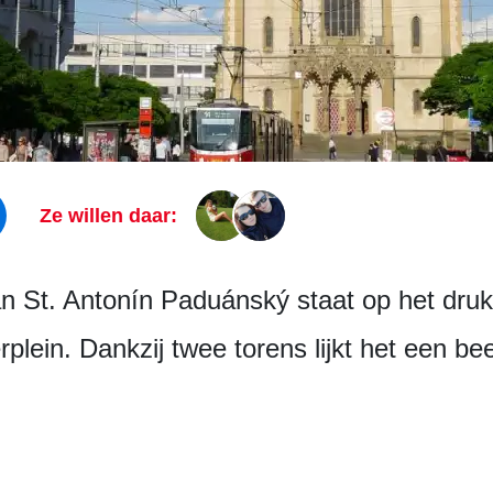
Ze willen daar:
an St. Antonín Paduánský staat op het druk
plein. Dankzij twee torens lijkt het een b