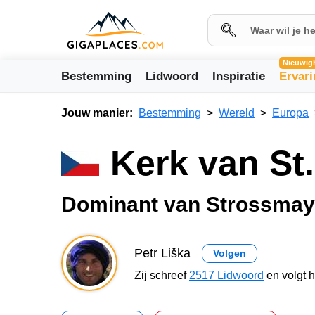
Nieuwig
Bestemming
Lidwoord
Inspiratie
Ervar
Jouw manier:
Bestemming
Wereld
Europa
Kerk van St
Dominant van Strossmay
Petr Liška
Volgen
Zij schreef
2517 Lidwoord
en volgt 