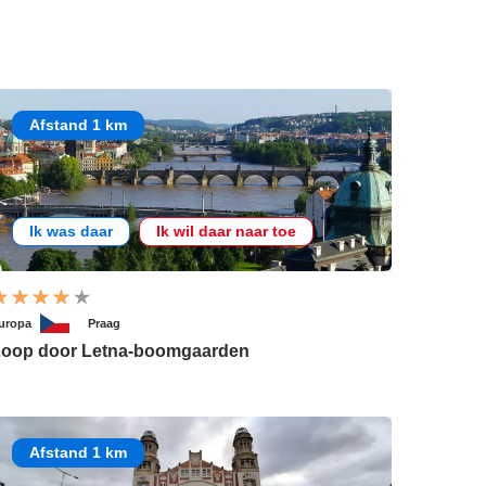
Afstand 1 km
Ik was daar
Ik wil daar naar toe
uropa
Praag
oop door Letna-boomgaarden
Afstand 1 km