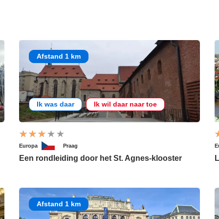
Afstand 1 km
Ik was daar
Ik wil daar naar toe
Europa
Praag
E
Een rondleiding door het St. Agnes-klooster
L
Afstand 1 km