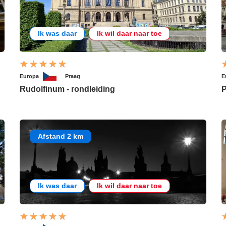
Ik was daar
Ik wil daar naar toe
Europa
Praag
E
Rudolfinum - rondleiding
P
Afstand 2 km
Ik was daar
Ik wil daar naar toe