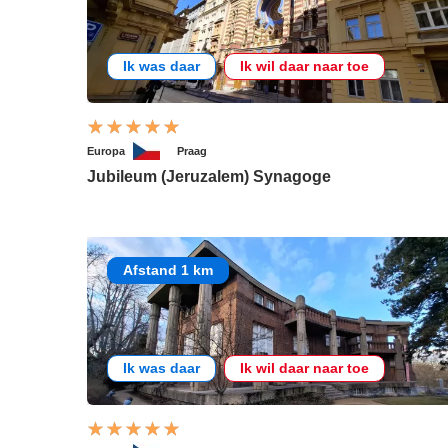
Ik was daar
Ik wil daar naar toe
Europa
Praag
Jubileum (Jeruzalem) Synagoge
Afstand 1 km
Ik was daar
Ik wil daar naar toe