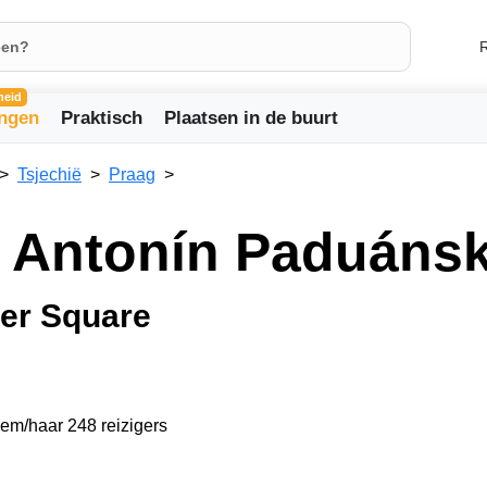
R
heid
ingen
Praktisch
Plaatsen in de buurt
Tsjechië
Praag
. Antonín Paduáns
er Square
hem/haar 248 reizigers