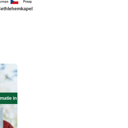
uropa
Praag
ethlehemkapel
matie in