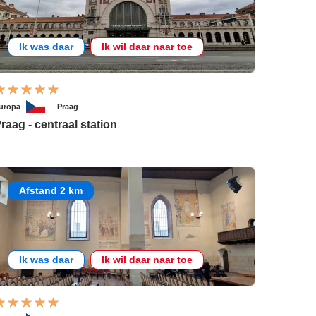
Ik was daar
Ik wil daar naar toe
uropa
Praag
raag - centraal station
Afstand 2 km
Ik was daar
Ik wil daar naar toe