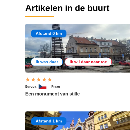
Artikelen in de buurt
Afstand 0 km
Ik was daar
Ik wil daar naar toe
Europa
Praag
Een monument van stilte
Afstand 1 km