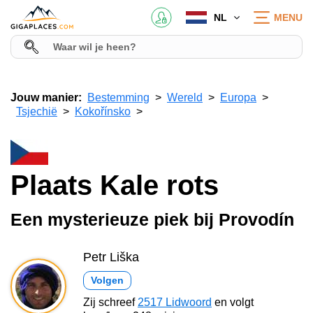
NL
MENU
Jouw manier:
Bestemming
Wereld
Europa
Tsjechië
Kokořínsko
Plaats Kale rots
Een mysterieuze piek bij Provodín
Petr Liška
Volgen
Zij schreef
2517 Lidwoord
en volgt