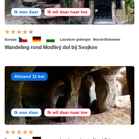
Ik was daar
Ik wil daar naar toe
Europa
Lausitzer gebergte
Noord-Bohemen
Wandeling rond Modlivý dol bij Svojkov
Afstand 11 km
Ik was daar
Ik wil daar naar toe