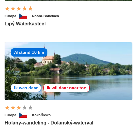
Europa
Noord-Bohemen
Lipý Waterkasteel
Afstand 10 km
Ik was daar
Ik wil daar naar toe
Europa
Kokořínsko
Holany-wandeling - Dolanský-waterval