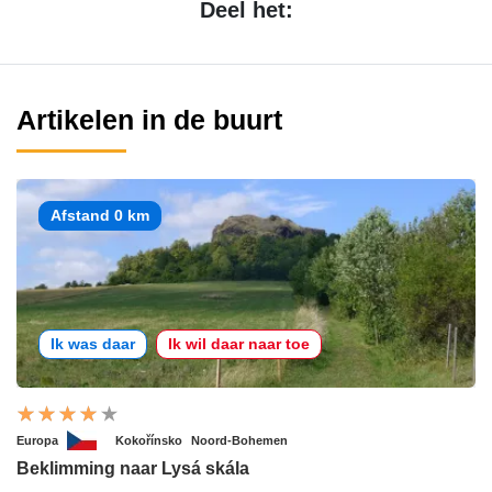
Deel het:
Artikelen in de buurt
Afstand 0 km
Ik was daar
Ik wil daar naar toe
Europa
Kokořínsko
Noord-Bohemen
Beklimming naar Lysá skála