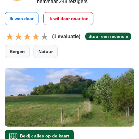
hem/haar 248 reizigers
Ik was daar
Ik wil daar naar toe
(1 evaluatie)
Stuur een recensie
Bergen
Natuur
Bekijk alles op de kaart