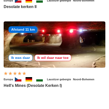
Europa
Lausitzer gebergte
Noord-Bohemen
Desolate kerken II
Afstand 11 km
Ik was daar
Ik wil daar naar toe
Europa
Lausitzer gebergte
Noord-Bohemen
Hell's Mines (Desolate Kerken I)