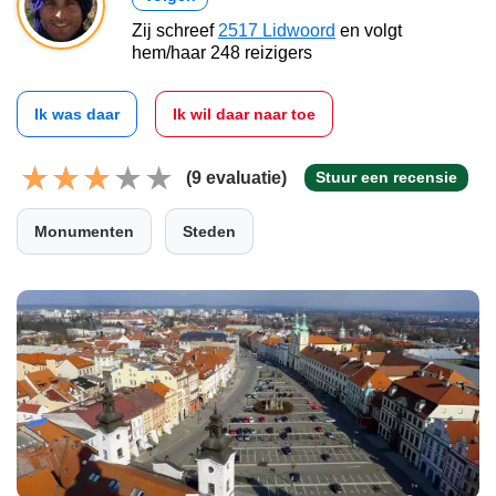
Zij schreef
2517 Lidwoord
en volgt
hem/haar 248 reizigers
Ik was daar
Ik wil daar naar toe
(9 evaluatie)
Stuur een recensie
Monumenten
Steden