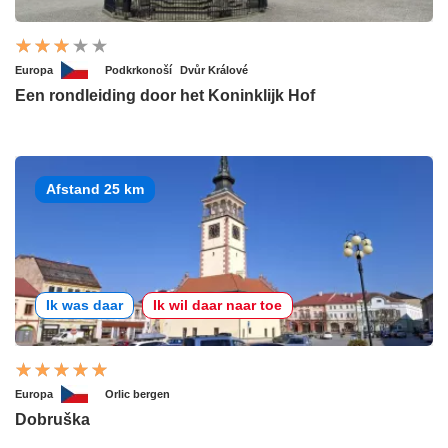
Europa
Podkrkonoší
Dvůr Králové
Een rondleiding door het Koninklijk Hof
Afstand 25 km
Ik was daar
Ik wil daar naar toe
Europa
Orlic bergen
Dobruška