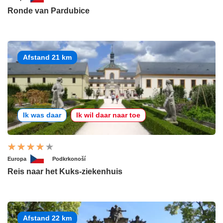
Ronde van Pardubice
Afstand 21 km
Ik was daar
Ik wil daar naar toe
Europa
Podkrkonoší
Reis naar het Kuks-ziekenhuis
Afstand 22 km