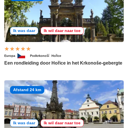
Ik was daar
Ik wil daar naar toe
Europa
Podkrkonoší
Hořice
Een rondleiding door Hořice in het Krkonoše-gebergte
Afstand 24 km
Ik was daar
Ik wil daar naar toe