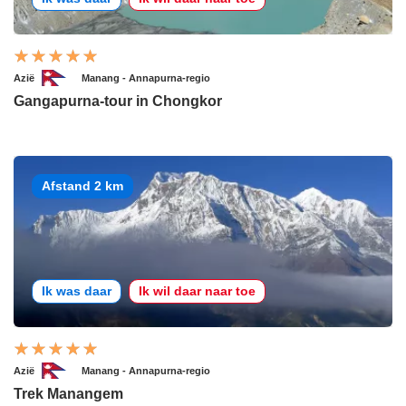
Azië
Manang - Annapurna-regio
Gangapurna-tour in Chongkor
Afstand 2 km
Ik was daar
Ik wil daar naar toe
Azië
Manang - Annapurna-regio
Trek Manangem