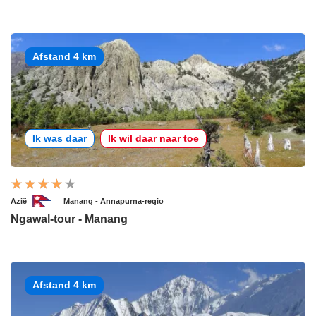
Afstand 4 km
Ik was daar
Ik wil daar naar toe
Azië
Manang - Annapurna-regio
Ngawal-tour - Manang
Afstand 4 km