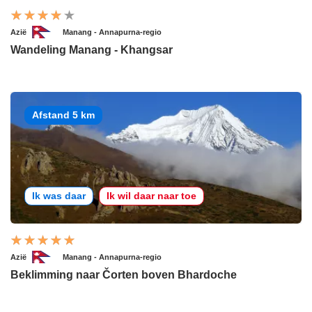
Azië
Manang - Annapurna-regio
Wandeling Manang - Khangsar
Afstand 5 km
Ik was daar
Ik wil daar naar toe
Azië
Manang - Annapurna-regio
Beklimming naar Čorten boven Bhardoche