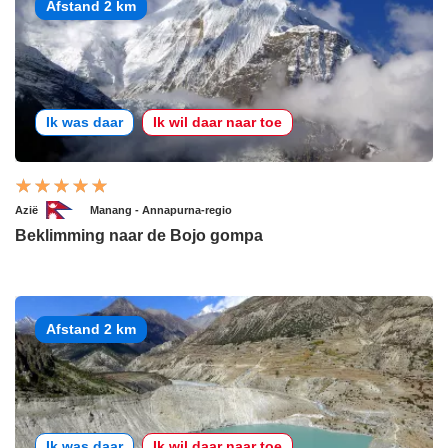
Afstand 2 km
Ik was daar
Ik wil daar naar toe
Azië
Manang - Annapurna-regio
Beklimming naar de Bojo gompa
Afstand 2 km
Ik was daar
Ik wil daar naar toe