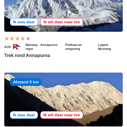
Ik was daar
Ik wil daar naar toe
Manang - Annapurna-
Pokhara en
Lagere
Azië
regio
omgeving
Mustang
Trek rond Annapurna
Afstand 5 km
Ik was daar
Ik wil daar naar toe