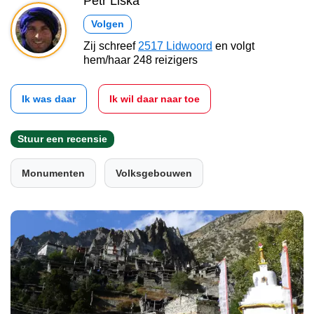
Petr Liška
Volgen
Zij schreef
2517 Lidwoord
en volgt
hem/haar 248 reizigers
Ik was daar
Ik wil daar naar toe
Stuur een recensie
Monumenten
Volksgebouwen