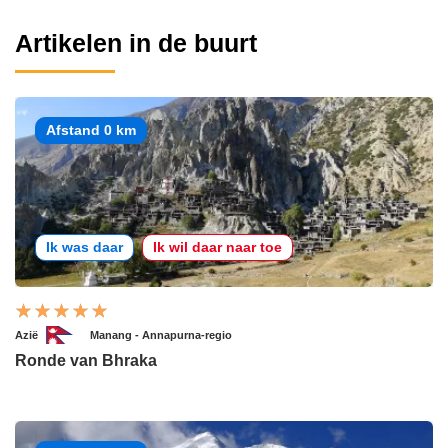
Artikelen in de buurt
Afstand 0 km
Ik was daar
Ik wil daar naar toe
Azië
Manang - Annapurna-regio
Ronde van Bhraka