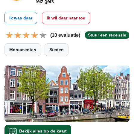
reizigers
Ik was daar
Ik wil daar naar toe
(10 evaluatie)
Stuur een recensie
Monumenten
Steden
Bekijk alles op de kaart