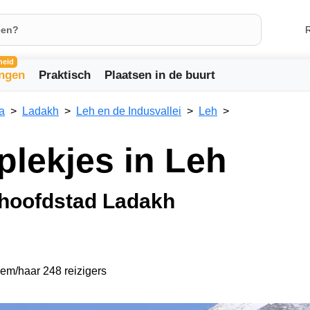
R
heid
ingen
Praktisch
Plaatsen in de buurt
a
Ladakh
Leh en de Indusvallei
Leh
plekjes in Leh
 hoofdstad Ladakh
hem/haar 248 reizigers