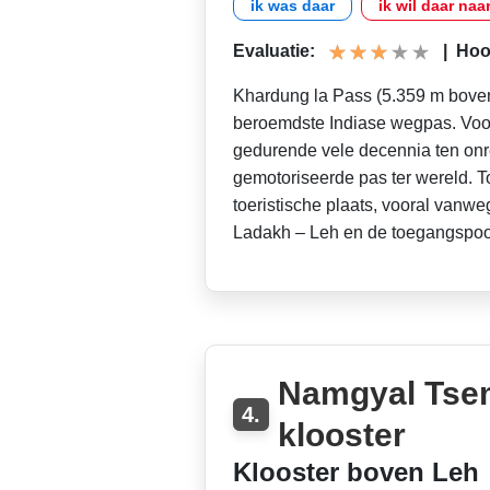
ik was daar
ik wil daar naa
Evaluatie:
|
Hoog
Khardung la Pass (5.359 m boven
beroemdste Indiase wegpas. Voor
gedurende vele decennia ten onr
gemotoriseerde pas ter wereld. T
toeristische plaats, vooral vanw
Ladakh – Leh en de toegangspoort
Namgyal Tse
4.
klooster
Klooster boven Leh