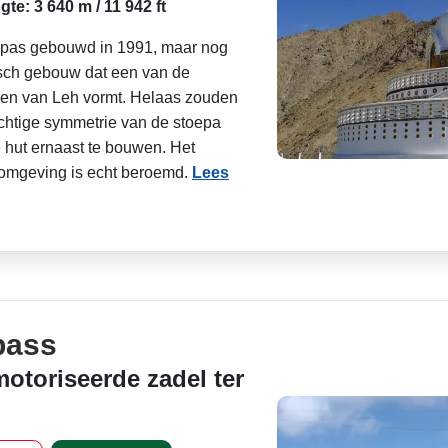
te: 3 640 m / 11 942 ft
, pas gebouwd in 1991, maar nog
isch gebouw dat een van de
den van Leh vormt. Helaas zouden
achtige symmetrie van de stoepa
e hut ernaast te bouwen. Het
n omgeving is echt beroemd.
Lees
pass
otoriseerde zadel ter