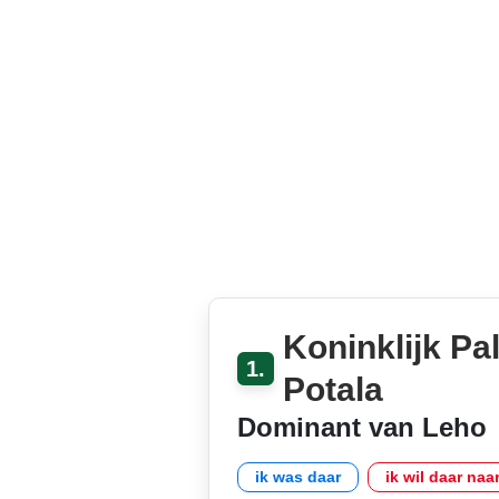
Koninklijk Pa
1.
Potala
Dominant van Leho
ik was daar
ik wil daar naa