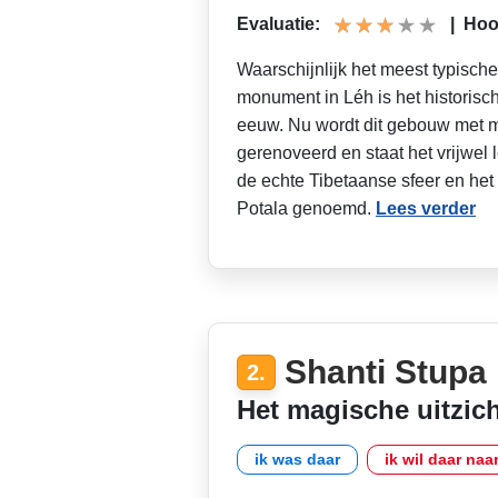
Evaluatie:
|
Hoog
Waarschijnlijk het meest typisch
monument in Léh is het historisch
eeuw. Nu wordt dit gebouw met m
gerenoveerd en staat het vrijwel 
de echte Tibetaanse sfeer en het 
Potala genoemd.
Lees verder
Shanti Stupa
2.
Het magische uitzic
ik was daar
ik wil daar naa