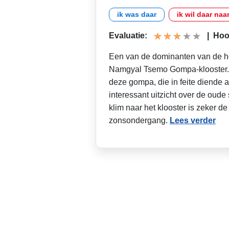
ik was daar
ik wil daar naa
Evaluatie:
|
Hoog
Een van de dominanten van de ho
Namgyal Tsemo Gompa-klooster. 
deze gompa, die in feite diende al
interessant uitzicht over de oud
klim naar het klooster is zeker de
zonsondergang.
Lees verder