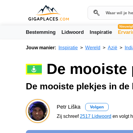
Nieuwig
Bestemming
Lidwoord
Inspiratie
Ervar
Jouw manier:
Inspiratie
Wereld
Azië
Indi
De mooiste 
De mooiste plekjes in de
Petr Liška
Volgen
Zij schreef
2517 Lidwoord
en volgt 