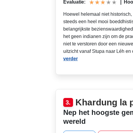
Evaluatie:
|
Hoog
Hoewel helemaal niet historisch
steeds een heel mooi boeddhist
belangrijkste bezienswaardighe
het geen indianen zijn om de pr
niet te verstoren door een nieuw
uitzicht vanaf Stupa naar Léh e
verder
Khardung la 
3.
Nep het hoogste gem
wereld