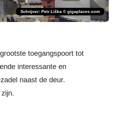
Schrijver: Petr Liška © gigaplaces.com
grootste toegangspoort tot
llende interessante en
zadel naast de deur.
zijn.