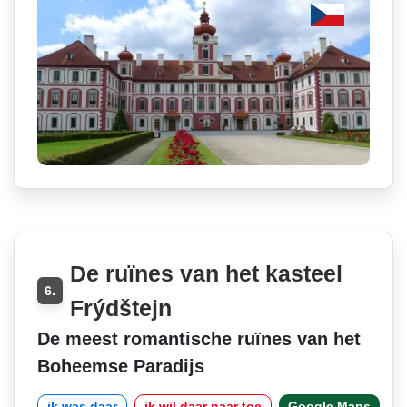
De ruïnes van het kasteel
6.
Frýdštejn
De meest romantische ruïnes van het
Boheemse Paradijs
ik was daar
ik wil daar naar toe
Google Maps