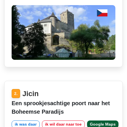
Jicin
2.
Een sprookjesachtige poort naar het
Boheemse Paradijs
ik was daar
ik wil daar naar toe
Google Maps