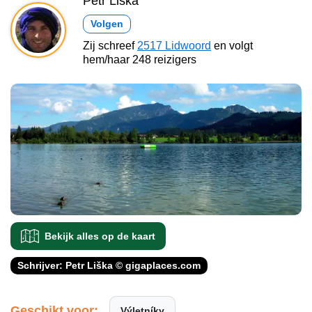
Petr Liška
Volgen
Zij schreef
2517 Lidwoord
en volgt
hem/haar 248 reizigers
Bekijk alles op de kaart
Schrijver: Petr Liška © gigaplaces.com
Geschikt voor:
Výletníky