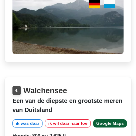
Walchensee
4.
Een van de diepste en grootste meren
van Duitsland
ik was daar
ik wil daar naar toe
Google Maps
Hoogte: 800 m / 2 625 ft