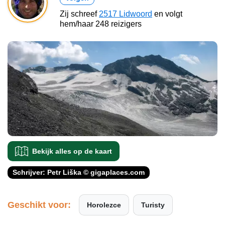
Zij schreef
2517 Lidwoord
en volgt
hem/haar 248 reizigers
Bekijk alles op de kaart
Schrijver: Petr Liška © gigaplaces.com
Geschikt voor:
Horolezce
Turisty