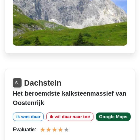
Dachstein
6.
Het beroemdste kalksteenmassief van
Oostenrijk
ik was daar
ik wil daar naar toe
Google Maps
Evaluatie: