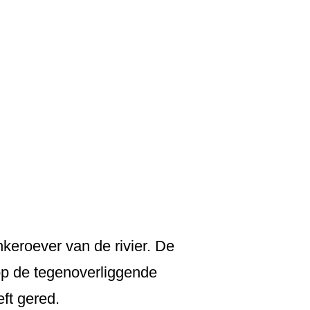
keroever van de rivier. De
op de tegenoverliggende
eft gered.