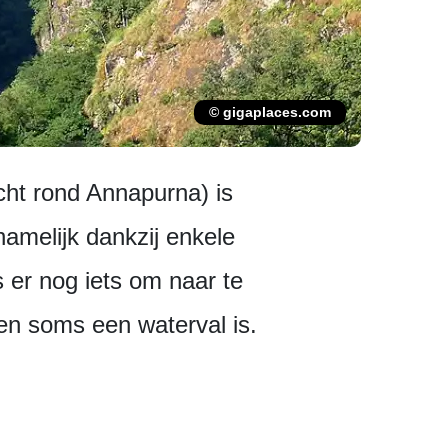
© gigaplaces.com
cht rond Annapurna) is
namelijk dankzij enkele
 er nog iets om naar te
sen soms een waterval is.