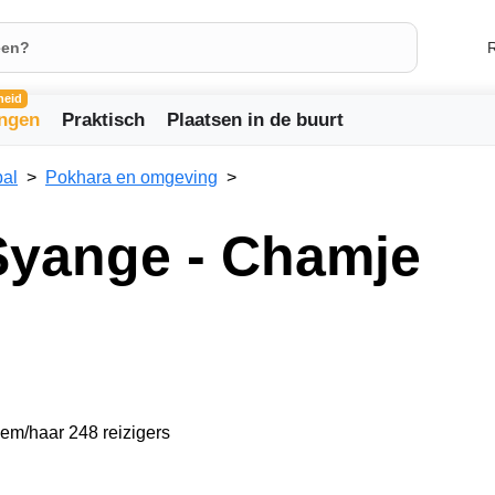
R
heid
ingen
Praktisch
Plaatsen in de buurt
al
Pokhara en omgeving
Syange - Chamje
hem/haar 248 reizigers