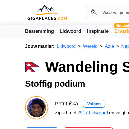
Nieuwig
Bestemming
Lidwoord
Inspiratie
Ervar
Jouw manier:
Lidwoord
Wereld
Azië
Nep
Wandeling 
Stoffig podium
Petr Liška
Volgen
Zij schreef
2517 Lidwoord
en volgt 