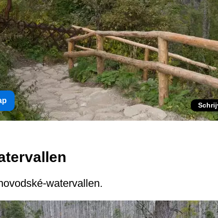
ap
Schri
tervallen
novodské-watervallen.