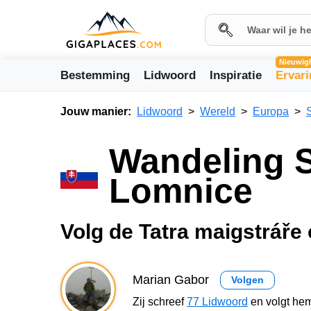
Nieuwig
Bestemming
Lidwoord
Inspiratie
Ervar
Jouw manier:
Lidwoord
Wereld
Europa
Wandeling S
Lomnice
Volg de Tatra maigstráře
Marian Gabor
Volgen
Zij schreef
77 Lidwoord
en volgt hem