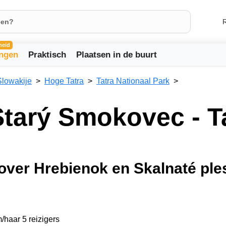
R
heid
ingen
Praktisch
Plaatsen in de buurt
Slowakije
Hoge Tatra
Tatra Nationaal Park
tarý Smokovec - T
 over Hrebienok en Skalnaté ple
/haar 5 reizigers