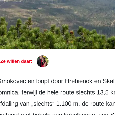
Ze willen daar:
Smokovec en loopt door Hrebienok en Skaln
mnica, terwijl de hele route slechts 13,5 k
fdaling van „slechts“ 1.100 m. de route ka
voltooid met behulp van kabelbanen, van 