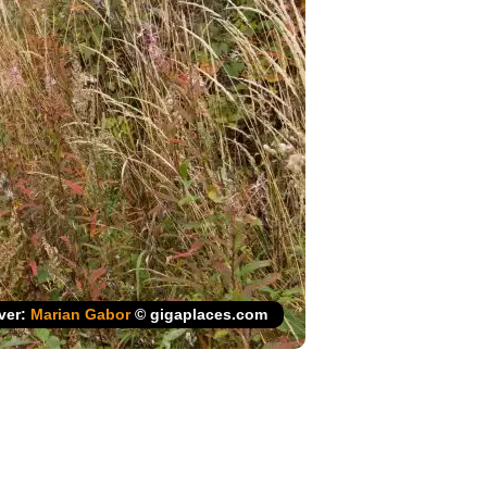
jver:
Marian Gabor
© gigaplaces.com