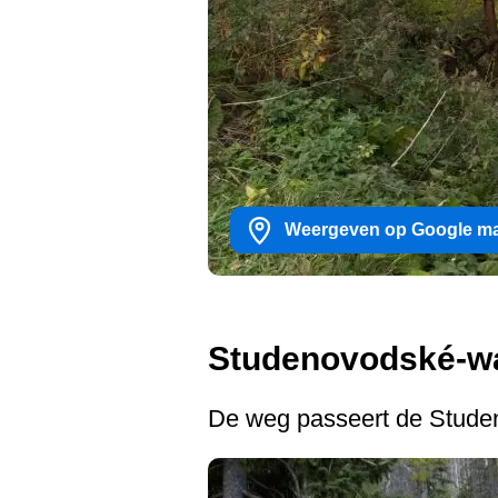
Weergeven op Google m
Studenovodské-wa
De weg passeert de Stude