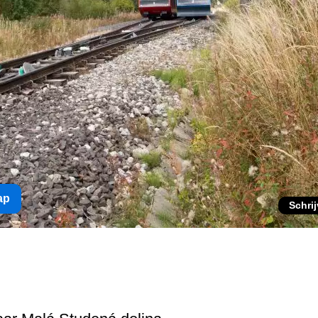
ap
Schri