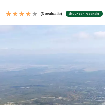
(3 evaluatie)
Stuur een recensie