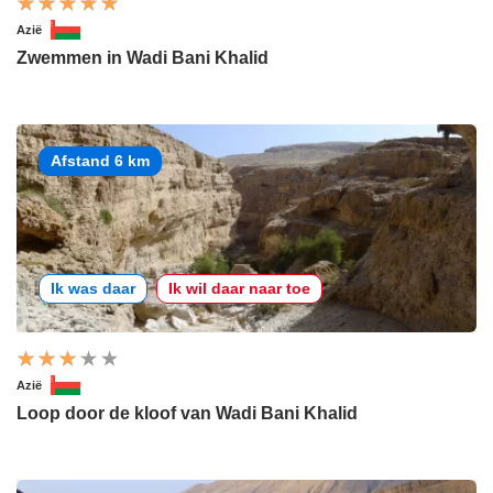
Azië
Zwemmen in Wadi Bani Khalid
Afstand 6 km
Ik was daar
Ik wil daar naar toe
Azië
Loop door de kloof van Wadi Bani Khalid