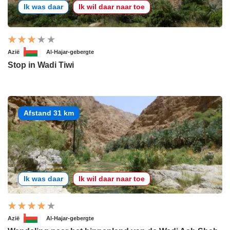
Ik was daar
Ik wil daar naar toe
Azië
Al-Hajar-gebergte
Stop in Wadi Tiwi
Afstand 31 km
Ik was daar
Ik wil daar naar toe
Azië
Al-Hajar-gebergte