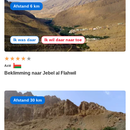
Afstand 6 km
Ik was daar
Ik wil daar naar toe
Azië
Beklimming naar Jebel al Flahwil
Afstand 30 km