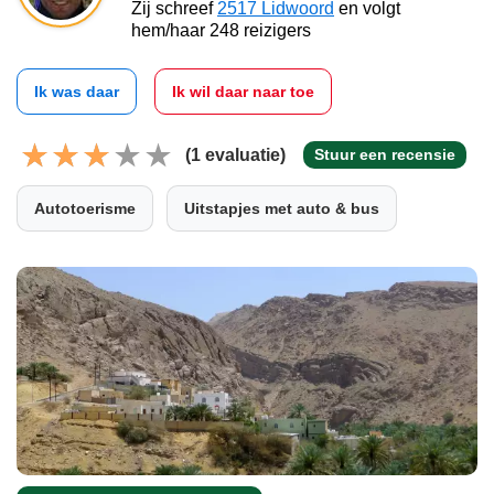
Zij schreef
2517 Lidwoord
en volgt
hem/haar 248 reizigers
Ik was daar
Ik wil daar naar toe
(1 evaluatie)
Stuur een recensie
Autotoerisme
Uitstapjes met auto & bus