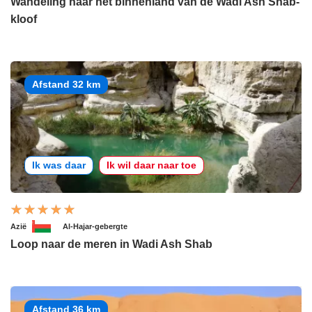
Wandeling naar het binnenland van de Wadi Ash Shab-
kloof
Afstand 32 km
Ik was daar
Ik wil daar naar toe
Azië
Al-Hajar-gebergte
Loop naar de meren in Wadi Ash Shab
Afstand 36 km