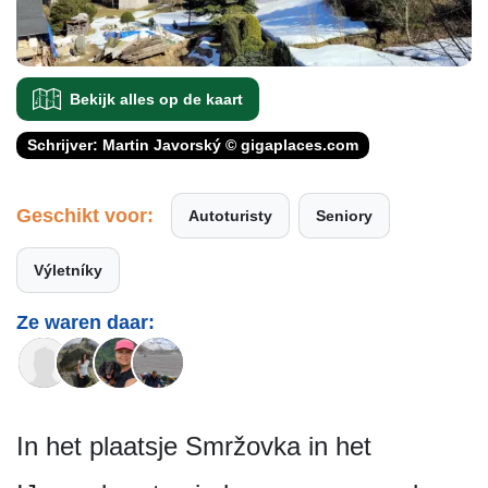
Bekijk alles op de kaart
Schrijver: Martin Javorský © gigaplaces.com
Geschikt voor:
Autoturisty
Seniory
Výletníky
Ze waren daar:
In het plaatsje Smržovka in het