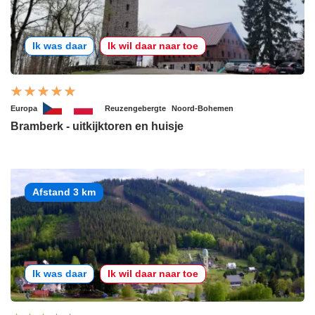
Ik was daar
Ik wil daar naar toe
Europa
Reuzengebergte
Noord-Bohemen
Bramberk - uitkijktoren en huisje
Afstand 3 km
Ik was daar
Ik wil daar naar toe