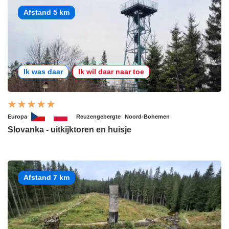
Afstand 5 km
Ik was daar
Ik wil daar naar toe
Europa
Reuzengebergte
Noord-Bohemen
Slovanka - uitkijktoren en huisje
Afstand 7 km