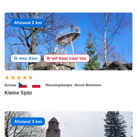
Afstand 2 km
Ik was daar
Ik wil daar naar toe
Europa
Reuzengebergte
Noord-Bohemen
Kleine Spitz
Afstand 3 km