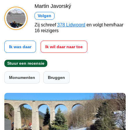
Martin Javorský
Volgen
Zij schreef
378 Lidwoord
en volgt hem/haar
16 reizigers
Ik was daar
Ik wil daar naar toe
Stuur een recensie
Monumenten
Bruggen