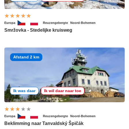
Europa
Reuzengebergte
Noord-Bohemen
Smržovka - Stedelijke kruisweg
Afstand 2 km
Ik was daar
Ik wil daar naar toe
Europa
Reuzengebergte
Noord-Bohemen
Beklimming naar Tanvaldský Špičák