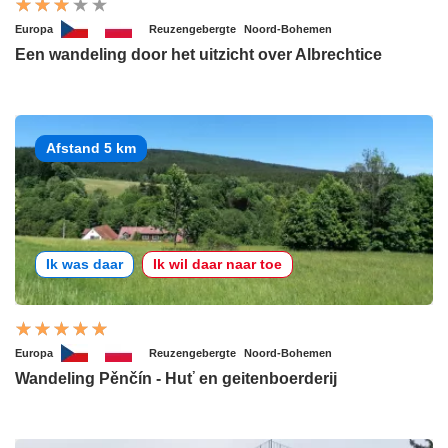
Europa
Reuzengebergte
Noord-Bohemen
Een wandeling door het uitzicht over Albrechtice
Afstand 5 km
Ik was daar
Ik wil daar naar toe
Europa
Reuzengebergte
Noord-Bohemen
Wandeling Pěnčín - Huť en geitenboerderij