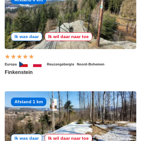
Ik was daar
Ik wil daar naar toe
Europa
Reuzengebergte
Noord-Bohemen
Finkenstein
Afstand 1 km
Ik was daar
Ik wil daar naar toe