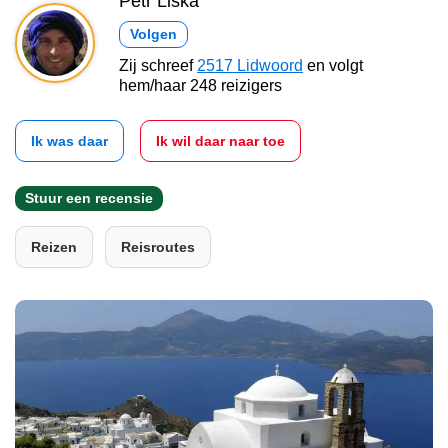
Petr Liška
Volgen
Zij schreef
2517 Lidwoord
en volgt
hem/haar 248 reizigers
Ik was daar
Ik wil daar naar toe
Stuur een recensie
Reizen
Reisroutes