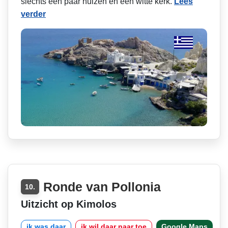
slechts een paar huizen en een witte kerk.
Lees
verder
Ronde van Pollonia
10.
Uitzicht op Kimolos
ik was daar
ik wil daar naar toe
Google Maps