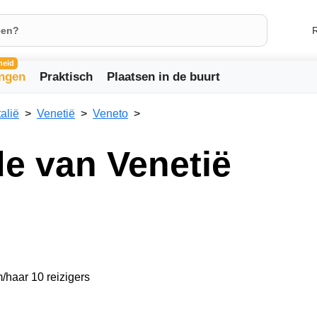
R
heid
ingen
Praktisch
Plaatsen in de buurt
talië
Venetië
Veneto
de van Venetië
/haar 10 reizigers