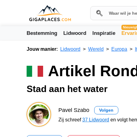
Nieuwig
Bestemming
Lidwoord
Inspiratie
Ervar
Jouw manier:
Lidwoord
Wereld
Europa
I
Artikel Ron
Stad aan het water
Pavel Szabo
Volgen
Zij schreef
37 Lidwoord
en volgt hem