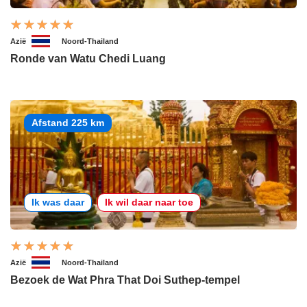
Azië
Noord-Thailand
Ronde van Watu Chedi Luang
Afstand 225 km
Ik was daar
Ik wil daar naar toe
Azië
Noord-Thailand
Bezoek de Wat Phra That Doi Suthep-tempel