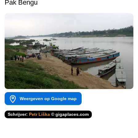
Pak Bengu
Weergeven op Google map
Schrijver:
Petr Liška
© gigaplaces.com