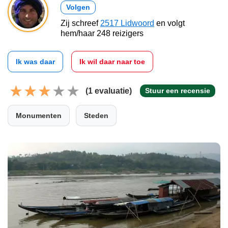
Volgen
Zij schreef
2517 Lidwoord
en volgt
hem/haar 248 reizigers
Ik was daar
Ik wil daar naar toe
(1 evaluatie)
Stuur een recensie
Monumenten
Steden