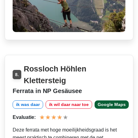
Rossloch Höhlen
8.
Klettersteig
Ferrata in NP Gesäusee
ik was daar
ik wil daar naar toe
Google Maps
Evaluatie:
Deze ferrata met hoge moeilijkheidsgraad is het
meest praktisch te combineren met de net