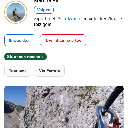
Martina Pill
Volgen
Zij schreef
25 Lidwoord
en volgt hem/haar 7
reizigers
Ik was daar
Ik wil daar naar toe
Stuur een recensie
Toerisme
Via Ferrata