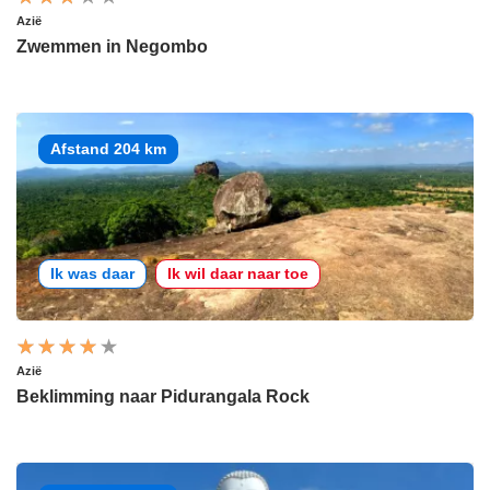
Azië
Zwemmen in Negombo
Afstand 204 km
Ik was daar
Ik wil daar naar toe
Azië
Beklimming naar Pidurangala Rock