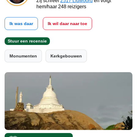
Zij schreef
2517 Lidwoord
en volgt
hem/haar 248 reizigers
Ik was daar
Ik wil daar naar toe
Stuur een recensie
Monumenten
Kerkgebouwen