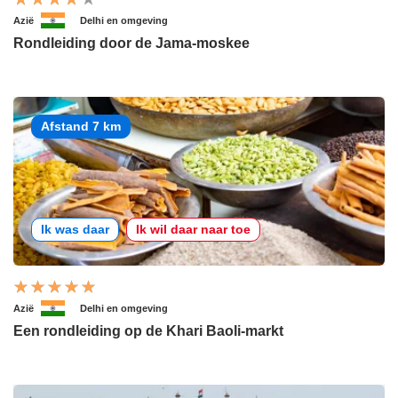
Azië
Delhi en omgeving
Rondleiding door de Jama-moskee
Afstand 7 km
Ik was daar
Ik wil daar naar toe
Azië
Delhi en omgeving
Een rondleiding op de Khari Baoli-markt