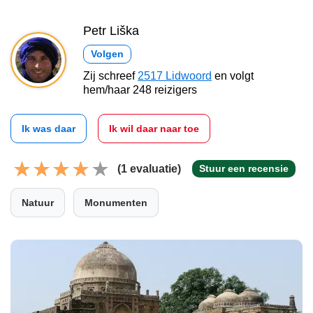
Petr Liška
Volgen
Zij schreef
2517 Lidwoord
en volgt
hem/haar 248 reizigers
Ik was daar
Ik wil daar naar toe
(1 evaluatie)
Stuur een recensie
Natuur
Monumenten