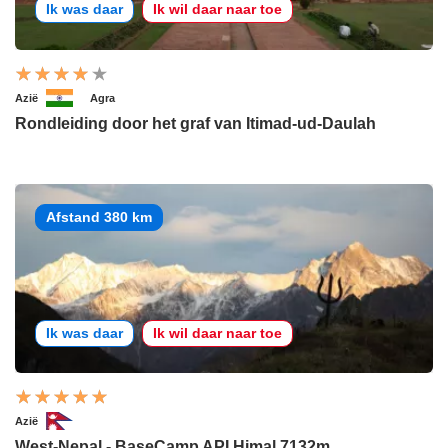
Ik was daar
Ik wil daar naar toe
Azië
Agra
Rondleiding door het graf van Itimad-ud-Daulah
Afstand 380 km
Ik was daar
Ik wil daar naar toe
Azië
West-Nepal - BaseCamp API Himal 7132m