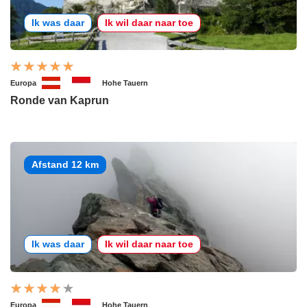
Ik was daar
Ik wil daar naar toe
Europa
Hohe Tauern
Ronde van Kaprun
Afstand 12 km
Ik was daar
Ik wil daar naar toe
Europa
Hohe Tauern