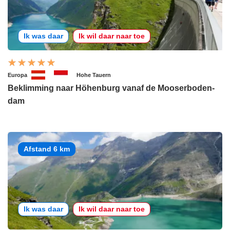
Ik was daar
Ik wil daar naar toe
Europa
Hohe Tauern
Beklimming naar Höhenburg vanaf de Mooserboden-
dam
Afstand 6 km
Ik was daar
Ik wil daar naar toe