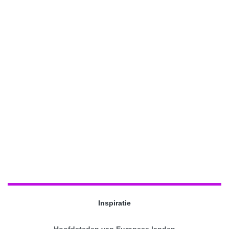
Inspiratie
Hoofdsteden van Europese landen