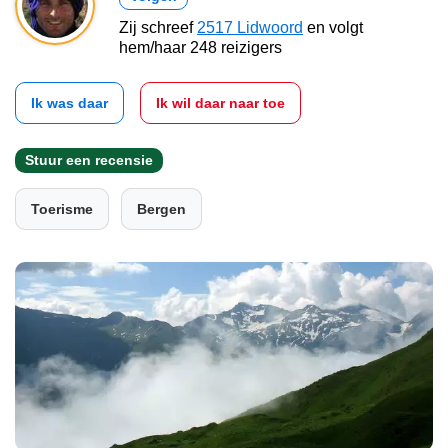
Zij schreef
2517 Lidwoord
en volgt
hem/haar 248 reizigers
Ik was daar
Ik wil daar naar toe
Stuur een recensie
Toerisme
Bergen