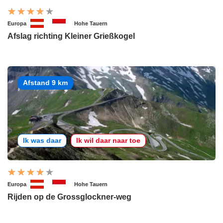
Europa
Hohe Tauern
Afslag richting Kleiner Grießkogel
Afstand 9 km
Ik was daar
Ik wil daar naar toe
Europa
Hohe Tauern
Rijden op de Grossglockner-weg