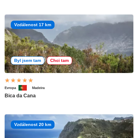
Vzdálenost 17 km
Byl jsem tam
Chci tam
Evropa
Madeira
Bica da Cana
Vzdálenost 20 km