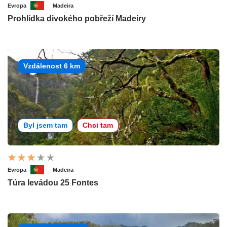
Evropa
Madeira
Prohlídka divokého pobřeží Madeiry
Vzdálenost 6 km
Byl jsem tam
Chci tam
Evropa
Madeira
Túra levádou 25 Fontes