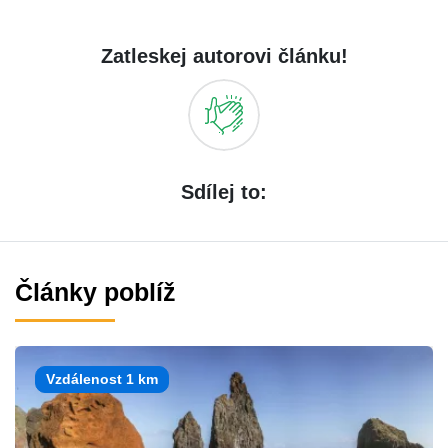
Zatleskej autorovi článku!
Sdílej to:
Články poblíž
Vzdálenost 1 km