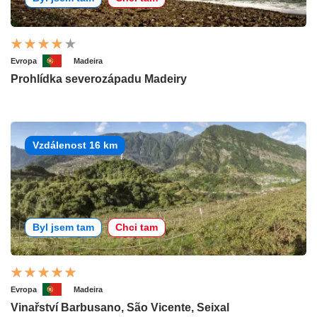
Evropa
Madeira
Prohlídka severozápadu Madeiry
Vzdálenost 16 km
Byl jsem tam
Chci tam
Evropa
Madeira
Vinařství Barbusano, São Vicente, Seixal