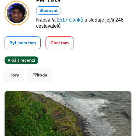
Petr Liška
Sledovat
Napsal/a
2517 článků
a sleduje jej/ji 248
cestovatelů
Byl jsem tam
Chci tam
Vložit recenzi
Hory
Příroda