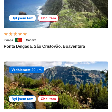
Byl jsem tam
Chci tam
Evropa
Madeira
Ponta Delgada, São Cristovão, Boaventura
Vzdálenost 20 km
Byl jsem tam
Chci tam