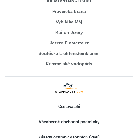
Kilimandžáro - Uhuru
Pravčická brána
Vyhlídka Máj
Kaňon Jizery
Jezero Finstertaler
Soutěska Lichtensteinklamm
Krimmelské vodopády
Cestovatelé
Všeobecné obchodní podmínky
Zásady ochrany osobních údajů